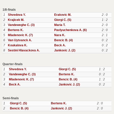
1/8-finals
1
Shvedova Y.
Erakovic M.
2 : 0
2
Krajicek M.
Giorgi C. (5)
1 : 2
3
Vandeweghe C. (3)
Maria T.
2 : 0
4
Bertens K.
Pavlyuchenkova A. (6)
2 : 0
5
Mladenovic K. (7)
Nara K.
2 : 1
6
Van Uytvanck A.
Bencic B. (4)
0 : 2
7
Koukalova K.
Beck A.
0 : 2
8
Sestini Hlavackova A.
Jankovic J. (2)
0 : 2
Quarter-finals
1
Shvedova Y.
Giorgi C. (5)
1 : 2
2
Vandeweghe C. (3)
Bertens K.
0 : 2
3
Mladenovic K. (7)
Bencic B. (4)
1 : 2
4
Beck A.
Jankovic J. (2)
0 : 2
Semi-finals
1
Giorgi C. (5)
Bertens K.
2 : 0
2
Bencic B. (4)
Jankovic J. (2)
2 : 0