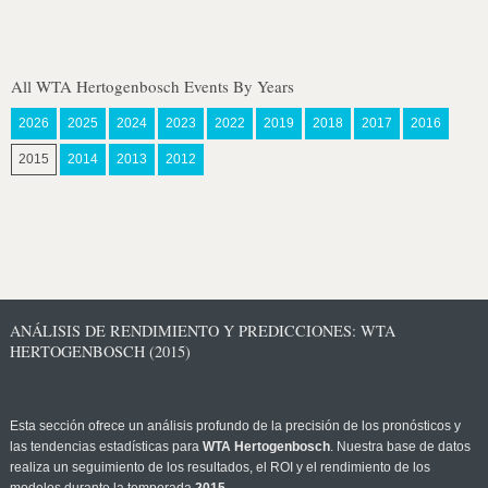
All WTA Hertogenbosch Events By Years
2026
2025
2024
2023
2022
2019
2018
2017
2016
2015
2014
2013
2012
ANÁLISIS DE RENDIMIENTO Y PREDICCIONES: WTA
HERTOGENBOSCH (2015)
Esta sección ofrece un análisis profundo de la precisión de los pronósticos y
las tendencias estadísticas para
WTA Hertogenbosch
. Nuestra base de datos
realiza un seguimiento de los resultados, el ROI y el rendimiento de los