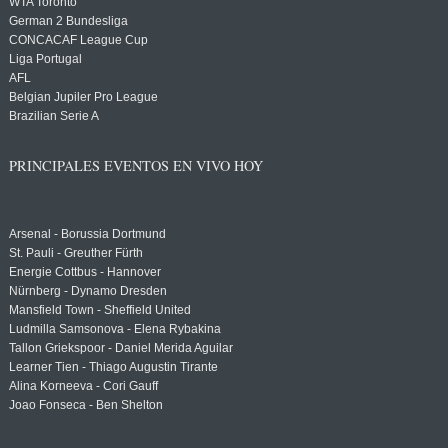
WTA Toronto
German 2 Bundesliga
CONCACAF League Cup
Liga Portugal
AFL
Belgian Jupiler Pro League
Brazilian Serie A
PRINCIPALES EVENTOS EN VIVO HOY
Arsenal - Borussia Dortmund
St. Pauli - Greuther Fürth
Energie Cottbus - Hannover
Nürnberg - Dynamo Dresden
Mansfield Town - Sheffield United
Ludmilla Samsonova - Elena Rybakina
Tallon Griekspoor - Daniel Merida Aguilar
Learner Tien - Thiago Augustin Tirante
Alina Korneeva - Cori Gauff
Joao Fonseca - Ben Shelton