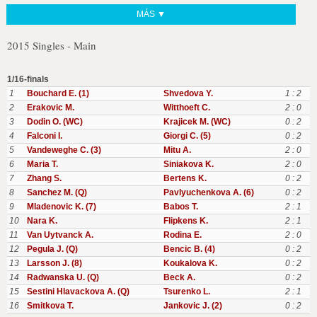
MÁS ▼
2015 Singles - Main
1/16-finals
1
Bouchard E. (1)
Shvedova Y.
1 : 2
2
Erakovic M.
Witthoeft C.
2 : 0
3
Dodin O. (WC)
Krajicek M. (WC)
0 : 2
4
Falconi I.
Giorgi C. (5)
0 : 2
5
Vandeweghe C. (3)
Mitu A.
2 : 0
6
Maria T.
Siniakova K.
2 : 0
7
Zhang S.
Bertens K.
0 : 2
8
Sanchez M. (Q)
Pavlyuchenkova A. (6)
0 : 2
9
Mladenovic K. (7)
Babos T.
2 : 1
10
Nara K.
Flipkens K.
2 : 1
11
Van Uytvanck A.
Rodina E.
2 : 0
12
Pegula J. (Q)
Bencic B. (4)
0 : 2
13
Larsson J. (8)
Koukalova K.
0 : 2
14
Radwanska U. (Q)
Beck A.
0 : 2
15
Sestini Hlavackova A. (Q)
Tsurenko L.
2 : 1
16
Smitkova T.
Jankovic J. (2)
0 : 2