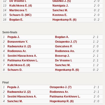
12
De Vroome I.
Glushko J. (5)
2 : 0
13
Kulichkova E. (4)
Namigata J.
2 : 0
14
Martincova T.
Sanchez M.
0 : 2
15
Schuurs D. (WC)
Kostova E.
2 : 0
16
Bogdan E.
Hogenkamp R. (6)
0 : 2
Semi-finals
1
Pegula J.
Bogdan A.
2 : 1
2
Bonaventure Y.
Ostapenko J. (7)
1 : 2
3
Radwanska U. (2)
Goncalves P.
2 : 0
4
Rodionova Ar.
Rodionova An.
2 : 0
5
Sestini Hlavackova A.
Boserup J.
2 : 1
6
Pattinama Kerkhove L.
De Vroome I.
2 : 1
7
Kulichkova E. (4)
Sanchez M.
1 : 2
8
Schuurs D.
Hogenkamp R. (6)
0 : 2
Final
1
Pegula J.
Ostapenko J. (7)
2 : 1
2
Radwanska U. (2)
Rodionova Ar.
2 : 1
3
Sestini Hlavackova A.
Pattinama Kerkhove L.
2 : 0
4
Sanchez M.
Hogenkamp R. (6)
2 : 0