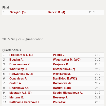
Final
1
Giorgi C. (5)
Bencic B. (4)
2 : 0
2015 Singles - Qualification
Quarter-finals
1
Friedsam A-L. (1)
Pegula J.
1 : 2
2
Bogdan A.
Wagemaker M. (WC)
2 : 0
3
Bonaventure Y.
Krejsova P.
2 : 0
4
Whoriskey C.
Ostapenko J. (7)
0 : 2
5
Radwanska U. (2)
Melnikova M.
2 : 0
6
Goncalves P.
Daniilidou E. (WC)
2 : 0
7
Glatch A.
Rodionova Ar.
0 : 2
8
Rodionova An.
Hozumi E. (8)
2 : 0
9
Mestach A.S. (3)
Sestini Hlavackova A.
1 : 2
10
Mertens E.
Boserup J.
0 : 2
11
Pattinama Kerkhove L.
Pous-Tio L.
2 : 0