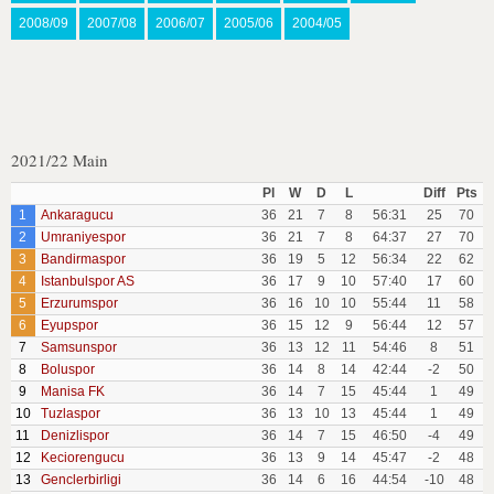
2008/09
2007/08
2006/07
2005/06
2004/05
2021/22 Main
Pl
W
D
L
Diff
Pts
1
Ankaragucu
36
21
7
8
56:31
25
70
2
Umraniyespor
36
21
7
8
64:37
27
70
3
Bandirmaspor
36
19
5
12
56:34
22
62
4
Istanbulspor AS
36
17
9
10
57:40
17
60
5
Erzurumspor
36
16
10
10
55:44
11
58
6
Eyupspor
36
15
12
9
56:44
12
57
7
Samsunspor
36
13
12
11
54:46
8
51
8
Boluspor
36
14
8
14
42:44
-2
50
9
Manisa FK
36
14
7
15
45:44
1
49
10
Tuzlaspor
36
13
10
13
45:44
1
49
11
Denizlispor
36
14
7
15
46:50
-4
49
12
Keciorengucu
36
13
9
14
45:47
-2
48
13
Genclerbirligi
36
14
6
16
44:54
-10
48