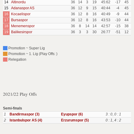
14
Altinordu
36
14
3
19
45:62
-17
45
15
Adanaspor AS
36
12
9
15
40:44
-4
45
16
Kocaelispor
36
12
8
16
40:49
-9
44
17
Bursaspor
36
12
8
16
43:53
-10
44
18
Menemenspor
36
8
14
14
42:57
-15
38
19
Balikesirspor
36
3
3
30
26:77
-51
12
Promotion ~ Super Lig
Promotion ~ 1. Lig (Play Offs: )
Relegation
2021/22 Play Offs
Semi-finals
1
Bandirmaspor (3)
Eyupspor (6)
3 : 0
,
0 : 1
2
Istanbulspor AS (4)
Erzurumspor (5)
0 : 1
,
4 : 2