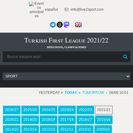
español
info@live2sport.com
Turkish First League 2021/22
resultados, clasificaciones
YESTERDAY
TODAY
TOMORROW
06/08 10:51
2026/27
2025/26
2024/25
2023/24
2022/23
2021/22
2020/21
2019/20
2018/19
2017/18
2016/17
2015/16
2014/15
2013/14
2012/13
2011/12
2010/11
2009/10