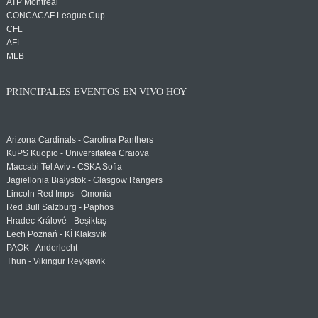
ATP Montreal
CONCACAF League Cup
CFL
AFL
MLB
PRINCIPALES EVENTOS EN VIVO HOY
Arizona Cardinals - Carolina Panthers
KuPS Kuopio - Universitatea Craiova
Maccabi Tel Aviv - CSKA Sofia
Jagiellonia Białystok - Glasgow Rangers
Lincoln Red Imps - Omonia
Red Bull Salzburg - Paphos
Hradec Králové - Beşiktaş
Lech Poznań - KÍ Klaksvík
PAOK - Anderlecht
Thun - Vikingur Reykjavik