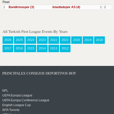
Final
1
Bandirmaspor (3)
Istanbulspor AS (4)
1 : 2
All Turkish First League Events By Years
2026
2025
2024
2023
2022
2021
2020
2019
2018
2017
2016
2015
2014
2013
2012
PRINCIPALES CONSEJOS DEPORTIVOS HOY
NFL
UEFA Europa League
UEFA Europa Conference League
English League Cup
WTA Toronto