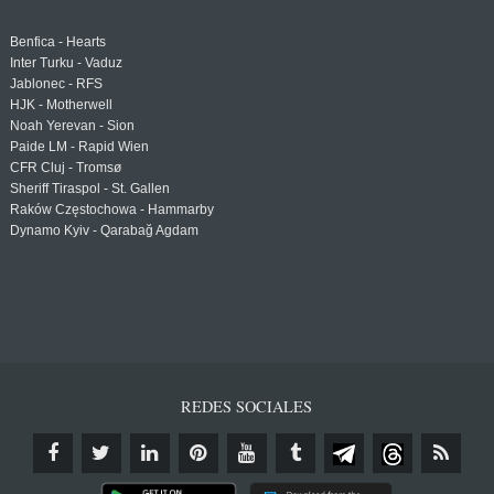
Benfica - Hearts
Inter Turku - Vaduz
Jablonec - RFS
HJK - Motherwell
Noah Yerevan - Sion
Paide LM - Rapid Wien
CFR Cluj - Tromsø
Sheriff Tiraspol - St. Gallen
Raków Częstochowa - Hammarby
Dynamo Kyiv - Qarabağ Agdam
REDES SOCIALES