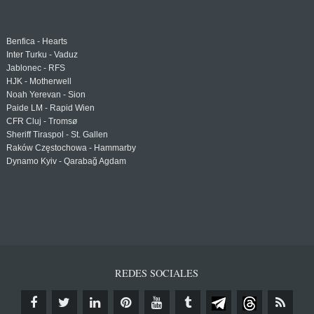
Benfica - Hearts
Inter Turku - Vaduz
Jablonec - RFS
HJK - Motherwell
Noah Yerevan - Sion
Paide LM - Rapid Wien
CFR Cluj - Tromsø
Sheriff Tiraspol - St. Gallen
Raków Częstochowa - Hammarby
Dynamo Kyiv - Qarabağ Agdam
REDES SOCIALES