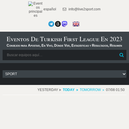
español
info@live2sport.com
Eventos De Turkish First League En 2023
Consejos para Apostar, En Vivo, Dónde Ver, Estadísticas y Resultados, Resumen
YESTERDAY
TODAY
TOMORROW
07/08 01:50