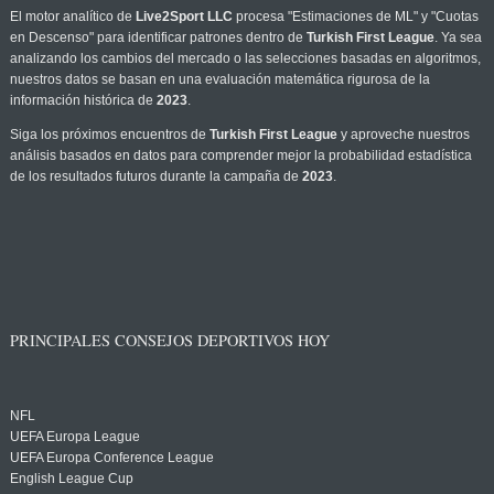
El motor analítico de
Live2Sport LLC
procesa "Estimaciones de ML" y "Cuotas
en Descenso" para identificar patrones dentro de
Turkish First League
. Ya sea
analizando los cambios del mercado o las selecciones basadas en algoritmos,
nuestros datos se basan en una evaluación matemática rigurosa de la
información histórica de
2023
.
Siga los próximos encuentros de
Turkish First League
y aproveche nuestros
análisis basados en datos para comprender mejor la probabilidad estadística
de los resultados futuros durante la campaña de
2023
.
PRINCIPALES CONSEJOS DEPORTIVOS HOY
NFL
UEFA Europa League
UEFA Europa Conference League
English League Cup