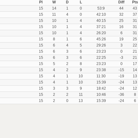
Pl
W
D
L
Diff
Pts
15
14
1
0
53:9
44
43
15
11
4
0
42:10
32
37
15
10
1
4
40:15
25
31
15
10
1
4
37:21
16
31
15
10
1
4
26:20
6
31
15
8
1
6
45:26
19
25
15
6
4
5
29:26
3
22
15
6
3
6
23:23
0
21
15
6
3
6
22:25
-3
21
15
5
2
8
23:23
0
17
15
4
2
9
23:38
-15
14
15
4
1
10
11:30
-19
13
15
4
1
10
15:39
-24
13
15
3
3
9
18:42
-24
12
15
2
2
11
10:46
-36
8
15
2
0
13
15:39
-24
6