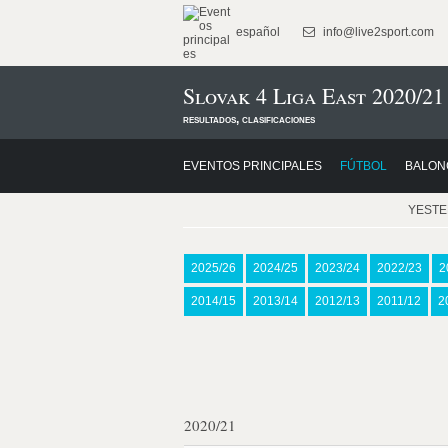
español
info@live2sport.com
Slovak 4 Liga East 2020/21
resultados, clasificaciones
EVENTOS PRINCIPALES
FÚTBOL
BALON
YEST
2025/26
2024/25
2023/24
2022/23
2
2014/15
2013/14
2012/13
2011/12
2
2020/21