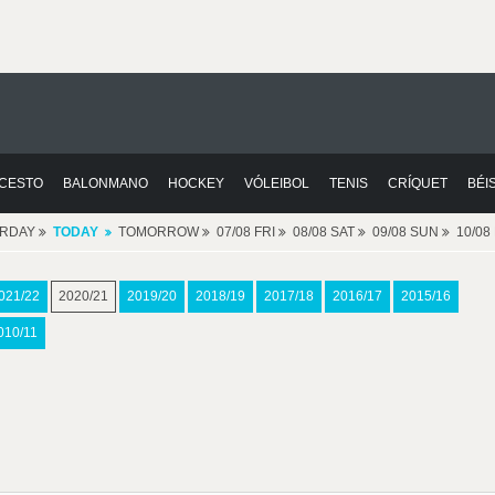
CESTO
BALONMANO
HOCKEY
VÓLEIBOL
TENIS
CRÍQUET
BÉI
ERDAY
TODAY
TOMORROW
07/08 FRI
08/08 SAT
09/08 SUN
10/0
021/22
2020/21
2019/20
2018/19
2017/18
2016/17
2015/16
010/11