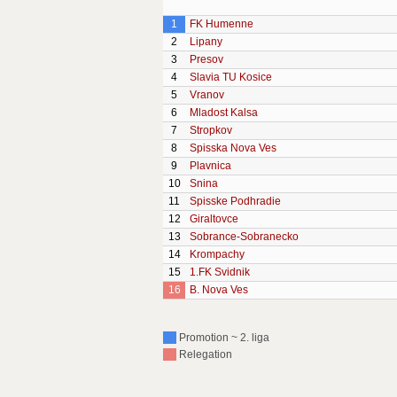
1
FK Humenne
2
Lipany
3
Presov
4
Slavia TU Kosice
5
Vranov
6
Mladost Kalsa
7
Stropkov
8
Spisska Nova Ves
9
Plavnica
10
Snina
11
Spisske Podhradie
12
Giraltovce
13
Sobrance-Sobranecko
14
Krompachy
15
1.FK Svidnik
16
B. Nova Ves
Promotion ~ 2. liga
Relegation