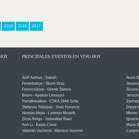
2019
2018
2017
 HOY
PRINCIPALES EVENTOS EN VIVO HOY
AGF Aarhus - Sabah
Nuno Bo
Fenerbahçe - Sturm Graz
Jessic
Ferencvárosi - Górnik Zabrze
Sloane 
Brann - Apollon Limassol
Jenson
Panathinaikos - CSKA 1948 Sofia
Zachary
Stefanos Tsitsipas - Joao Fonseca
Darya K
Nicolas Mejia - Lorenzo Musetti
Miomir 
Zizou Bergs - Sebastian Baez
Ignacio
Ann Li - Kayla Cross
Marie 
Valentin Vacherot - Mariano Navone
Casper