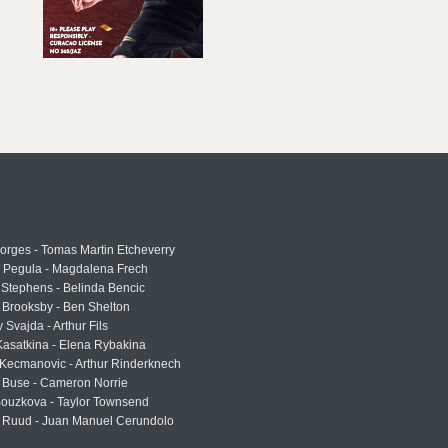
rges - Tomas Martin Etcheverry
a Pegula - Magdalena Frech
Stephens - Belinda Bencic
 Brooksby - Ben Shelton
 Svajda - Arthur Fils
asatkina - Elena Rybakina
Kecmanovic - Arthur Rinderknech
 Buse - Cameron Norrie
Bouzkova - Taylor Townsend
 Ruud - Juan Manuel Cerundolo