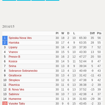
2014/15
Pl
W
D
L
Diff
Pts
1
Spisska Nova Ves
30
18
2
10
65:30
35
56
2
Haniska
30
17
4
9
63:35
28
55
3
Lipany
30
16
4
10
37:30
7
52
4
Vranov
30
15
5
10
43:30
13
50
5
Presov B
30
16
2
12
47:27
20
50
6
Kosice
30
14
5
11
52:44
8
47
7
Snina
30
13
8
9
39:34
5
47
8
Sobrance-Sobranecko
30
13
4
13
40:49
-9
43
9
Giraltovce
30
13
4
13
31:42
-11
43
10
Stropkov
30
12
6
12
47:38
9
42
11
Plavnica
30
11
6
13
36:38
-2
39
12
B. Nova Ves
30
11
6
13
37:52
-15
39
13
Sabinov
30
10
7
13
42:38
4
37
14
Humenne
30
11
3
16
31:60
-29
36
15
Vysoke Tatry
30
9
6
15
43:45
-2
33