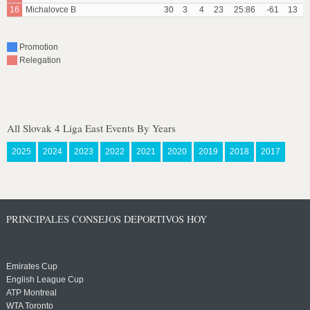
16
Michalovce B
30
3
4
23
25:86
-61
13
Promotion
Relegation
All Slovak 4 Liga East Events By Years
2025
2024
2023
2022
2021
2020
2019
2018
2017
PRINCIPALES CONSEJOS DEPORTIVOS HOY
Emirates Cup
English League Cup
ATP Montreal
WTA Toronto