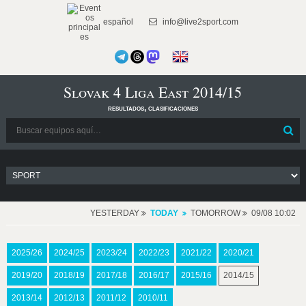
español
info@live2sport.com
Slovak 4 Liga East 2014/15
resultados, clasificaciones
YESTERDAY
TODAY
TOMORROW
09/08 10:02
2025/26
2024/25
2023/24
2022/23
2021/22
2020/21
2019/20
2018/19
2017/18
2016/17
2015/16
2014/15
2013/14
2012/13
2011/12
2010/11