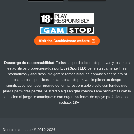
Descargo de responsabilidad
: Todas las predicciones deportivas y los datos
estadísticos proporcionados por
Live2Sport LLC
tienen únicamente fines
informativos y analíticos. No garantizamos ninguna ganancia financiera ni
resultados específicos. Las apuestas deportivas implican un riesgo
significativo; por favor, juegue de forma responsable y solo con fondos que
pueda permitirse perder. Si usted o alguien que conoce tiene problemas con la
adicción al juego, comuníquese con organizaciones de apoyo profesional de
inmediato.
18+
Derechos de autor © 2010-2026