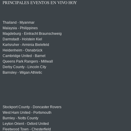
PRINCIPALES EVENTOS EN VIVO HOY
Thailand - Myanmar
Malaysia - Philippines
Magdeburg - Eintracht Braunschweig
Darmstadt - Holstein Kiel
Karlsruher - Arminia Bielefeld
Heidenheim - Osnabrück
Cambridge United - Barnet
Queens Park Rangers - Millwall
Derby County - Lincoln City
Barnsley - Wigan Athletic
Stockport County - Doncaster Rovers
West Ham United - Portsmouth
Burnley - Notts County
Leyton Orient - Oxford United
Fleetwood Town - Chesterfield