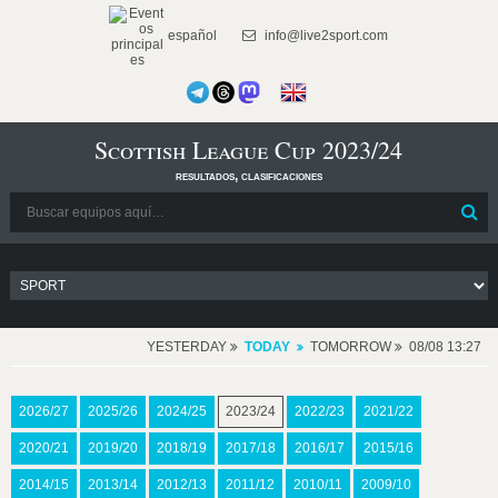
español
info@live2sport.com
Scottish League Cup 2023/24
resultados, clasificaciones
YESTERDAY
TODAY
TOMORROW
08/08 13:27
2026/27
2025/26
2024/25
2023/24
2022/23
2021/22
2020/21
2019/20
2018/19
2017/18
2016/17
2015/16
2014/15
2013/14
2012/13
2011/12
2010/11
2009/10