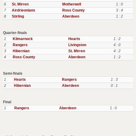
6
St. Mirren
Motherwell
1 : 0
7
Airdrieonians
Ross County
3 : 4
8
Stirling
Aberdeen
1 : 2
Quarter-finals
1
Kilmarnock
Hearts
1 : 2
2
Rangers
Livingston
4 : 0
3
Hibernian
St. Mirren
4 : 2
4
Ross County
Aberdeen
1 : 2
Semi-finals
1
Hearts
Rangers
1 : 3
2
Hibernian
Aberdeen
0 : 1
Final
1
Rangers
Aberdeen
1 : 0