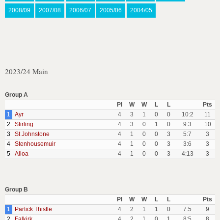
2008/09
2007/08
2006/07
2005/06
2004/05
2023/24 Main
Group A
Pl
W
W
L
L
Pts
1
Ayr
4
3
1
0
0
10:2
11
2
Stirling
4
3
0
1
0
9:3
10
3
St Johnstone
4
1
0
0
3
5:7
3
4
Stenhousemuir
4
1
0
0
3
3:6
3
5
Alloa
4
1
0
0
3
4:13
3
Group B
Pl
W
W
L
L
Pts
1
Partick Thistle
4
2
1
1
0
7:5
9
2
Falkirk
4
2
1
0
1
8:5
8