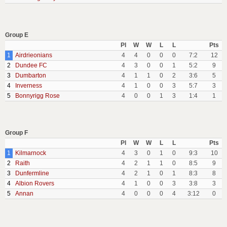
Group E
Pl
W
W
L
L
Pts
1
Airdrieonians
4
4
0
0
0
7:2
12
2
Dundee FC
4
3
0
0
1
5:2
9
3
Dumbarton
4
1
1
0
2
3:6
5
4
Inverness
4
1
0
0
3
5:7
3
5
Bonnyrigg Rose
4
0
0
1
3
1:4
1
Group F
Pl
W
W
L
L
Pts
1
Kilmarnock
4
3
0
1
0
9:3
10
2
Raith
4
2
1
1
0
8:5
9
3
Dunfermline
4
2
1
0
1
8:3
8
4
Albion Rovers
4
1
0
0
3
3:8
3
5
Annan
4
0
0
0
4
3:12
0