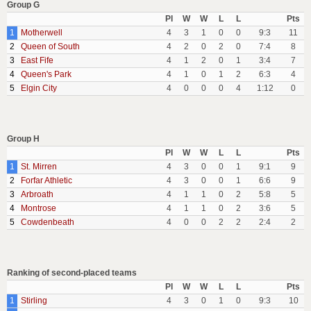
Group G
Pl
W
W
L
L
Pts
1
Motherwell
4
3
1
0
0
9:3
11
2
Queen of South
4
2
0
2
0
7:4
8
3
East Fife
4
1
2
0
1
3:4
7
4
Queen's Park
4
1
0
1
2
6:3
4
5
Elgin City
4
0
0
0
4
1:12
0
Group H
Pl
W
W
L
L
Pts
1
St. Mirren
4
3
0
0
1
9:1
9
2
Forfar Athletic
4
3
0
0
1
6:6
9
3
Arbroath
4
1
1
0
2
5:8
5
4
Montrose
4
1
1
0
2
3:6
5
5
Cowdenbeath
4
0
0
2
2
2:4
2
Ranking of second-placed teams
Pl
W
W
L
L
Pts
1
Stirling
4
3
0
1
0
9:3
10