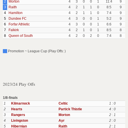
2
Morton
4
3
0
0
1
11:4
9
3
Raith
4
2
1
1
0
8:5
9
4
Hamilton
4
2
1
1
0
7:4
9
5
Dundee FC
4
3
0
0
1
5:2
9
6
Forfar Athletic
4
3
0
0
1
6:6
9
7
Falkirk
4
2
1
0
1
8:5
8
8
Queen of South
4
2
0
2
0
7:4
8
Promotion ~ League Cup (Play Offs: )
2023/24 Play Offs
1/8-finals
1
Kilmarnock
Celtic
1 : 0
2
Hearts
Partick Thistle
4 : 0
3
Rangers
Morton
2 : 1
4
Livingston
Ayr
2 : 0
5
Hibernian
Raith
2 : 1