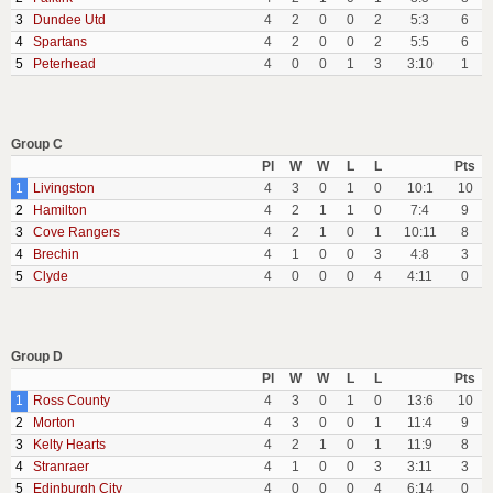
3
Dundee Utd
4
2
0
0
2
5:3
6
4
Spartans
4
2
0
0
2
5:5
6
5
Peterhead
4
0
0
1
3
3:10
1
Group C
Pl
W
W
L
L
Pts
1
Livingston
4
3
0
1
0
10:1
10
2
Hamilton
4
2
1
1
0
7:4
9
3
Cove Rangers
4
2
1
0
1
10:11
8
4
Brechin
4
1
0
0
3
4:8
3
5
Clyde
4
0
0
0
4
4:11
0
Group D
Pl
W
W
L
L
Pts
1
Ross County
4
3
0
1
0
13:6
10
2
Morton
4
3
0
0
1
11:4
9
3
Kelty Hearts
4
2
1
0
1
11:9
8
4
Stranraer
4
1
0
0
3
3:11
3
5
Edinburgh City
4
0
0
0
4
6:14
0