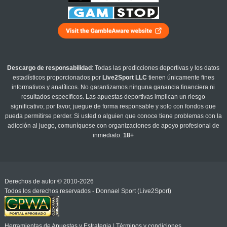
Descargo de responsabilidad
: Todas las predicciones deportivas y los datos
estadísticos proporcionados por
Live2Sport LLC
tienen únicamente fines
informativos y analíticos. No garantizamos ninguna ganancia financiera ni
resultados específicos. Las apuestas deportivas implican un riesgo
significativo; por favor, juegue de forma responsable y solo con fondos que
pueda permitirse perder. Si usted o alguien que conoce tiene problemas con la
adicción al juego, comuníquese con organizaciones de apoyo profesional de
inmediato.
18+
Derechos de autor © 2010-2026
Todos los derechos reservados - Donnael Sport (Live2Sport)
Herramientas de Apuestas y Estrategia
|
Términos y condiciones