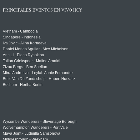
PRINCIPALES EVENTOS EN VIVO HOY
Vietnam - Cambodia
Singapore - Indonesia
Iva Jovic - Alina Korneeva
Daniel Merida Aguilar - Alex Michelsen
Ann Li - Elena Rybakina
Tallon Griekspoor - Matteo Arnaldi
Zizou Bergs - Ben Shelton
Mirra Andreeva - Leylah Annie Fernandez
Botic Van De Zandschulp - Hubert Hurkacz
Bochum - Hertha Berlin
Wycombe Wanderers - Stevenage Borough
Wolverhampton Wanderers - Port Vale
Maya Joint - Ludmilla Samsonova
Middlesbrough - Wrexham