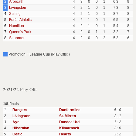
2
Arbroath
4
3
0
0
1
6:3
9
3
Livingston
4
2
1
0
1
7:3
8
4
Stirling
4
2
1
0
1
8:7
8
5
Forfar Athletic
4
2
1
0
1
6:5
8
6
Hamilton
4
2
1
0
1
5:4
8
7
Queen's Park
4
2
0
1
1
3:2
7
8
Stranraer
4
2
0
0
2
5:3
6
Promotion ~ League Cup (Play Offs: )
2021/22 Play Offs
1/8-finals
1
Rangers
Dunfermline
5 : 0
2
Livingston
St. Mirren
2 : 1
3
Ayr
Dundee Utd
1 : 2
4
Hibernian
Kilmarnock
2 : 0
5
Celtic
Hearts
3 : 2