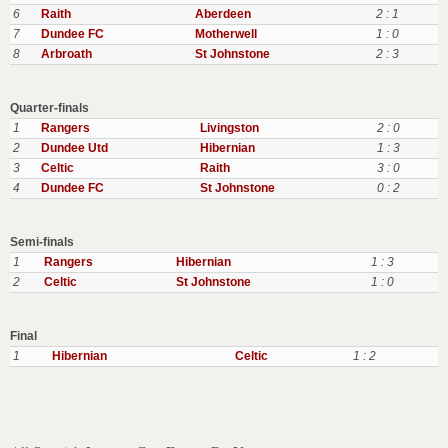
6
Raith
Aberdeen
2 : 1
7
Dundee FC
Motherwell
1 : 0
8
Arbroath
St Johnstone
2 : 3
Quarter-finals
1
Rangers
Livingston
2 : 0
2
Dundee Utd
Hibernian
1 : 3
3
Celtic
Raith
3 : 0
4
Dundee FC
St Johnstone
0 : 2
Semi-finals
1
Rangers
Hibernian
1 : 3
2
Celtic
St Johnstone
1 : 0
Final
1
Hibernian
Celtic
1 : 2