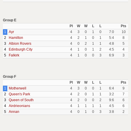
Group E
Pl
W
W
L
L
Pts
1
Ayr
4
3
0
1
0
7:0
10
2
Hamilton
4
2
1
0
1
5:4
8
3
Albion Rovers
4
0
2
1
1
4:8
5
4
Edinburgh City
4
1
0
1
2
4:5
4
5
Falkirk
4
1
0
0
3
6:9
3
Group F
Pl
W
W
L
L
Pts
1
Motherwell
4
3
0
0
1
6:4
9
2
Queen's Park
4
2
0
1
1
3:2
7
3
Queen of South
4
2
0
0
2
9:6
6
4
Airdrieonians
4
1
1
1
1
4:5
6
5
Annan
4
0
1
0
3
3:8
2