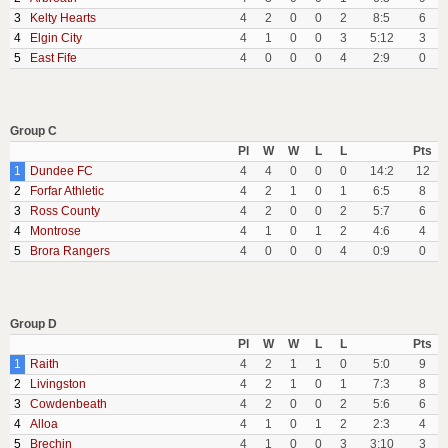
3
Kelty Hearts
4
2
0
0
2
8:5
6
4
Elgin City
4
1
0
0
3
5:12
3
5
East Fife
4
0
0
0
4
2:9
0
Group C
Pl
W
W
L
L
Pts
1
Dundee FC
4
4
0
0
0
14:2
12
2
Forfar Athletic
4
2
1
0
1
6:5
8
3
Ross County
4
2
0
0
2
5:7
6
4
Montrose
4
1
0
1
2
4:6
4
5
Brora Rangers
4
0
0
0
4
0:9
0
Group D
Pl
W
W
L
L
Pts
1
Raith
4
2
1
1
0
5:0
9
2
Livingston
4
2
1
0
1
7:3
8
3
Cowdenbeath
4
2
0
0
2
5:6
6
4
Alloa
4
1
0
1
2
2:3
4
5
Brechin
4
1
0
0
3
3:10
3