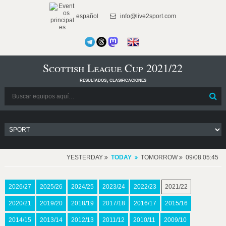
español
info@live2sport.com
Scottish League Cup 2021/22
resultados, clasificaciones
YESTERDAY
TODAY
TOMORROW
09/08 05:45
2026/27
2025/26
2024/25
2023/24
2022/23
2021/22
2020/21
2019/20
2018/19
2017/18
2016/17
2015/16
2014/15
2013/14
2012/13
2011/12
2010/11
2009/10