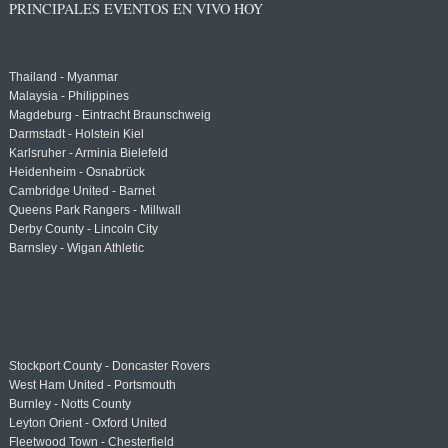
PRINCIPALES EVENTOS EN VIVO HOY
Thailand - Myanmar
Malaysia - Philippines
Magdeburg - Eintracht Braunschweig
Darmstadt - Holstein Kiel
Karlsruher - Arminia Bielefeld
Heidenheim - Osnabrück
Cambridge United - Barnet
Queens Park Rangers - Millwall
Derby County - Lincoln City
Barnsley - Wigan Athletic
Stockport County - Doncaster Rovers
West Ham United - Portsmouth
Burnley - Notts County
Leyton Orient - Oxford United
Fleetwood Town - Chesterfield