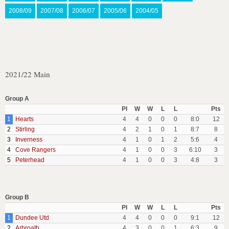
2008/09
2007/08
2006/07
2005/06
2004/05
2021/22 Main
Group A
Pl
W
W
L
L
Pts
1
Hearts
4
4
0
0
0
8:0
12
2
Stirling
4
2
1
0
1
8:7
8
3
Inverness
4
1
0
1
2
5:6
4
4
Cove Rangers
4
1
0
0
3
6:10
3
5
Peterhead
4
1
0
0
3
4:8
3
Group B
Pl
W
W
L
L
Pts
1
Dundee Utd
4
4
0
0
0
9:1
12
2
Arbroath
4
3
0
0
1
6:3
9