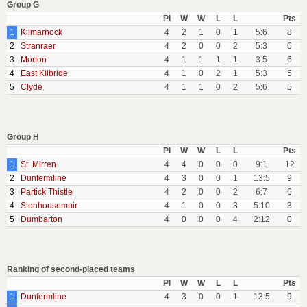
Group G
Pl
W
W
L
L
Pts
1
Kilmarnock
4
2
1
0
1
5:6
8
2
Stranraer
4
2
0
0
2
5:3
6
3
Morton
4
1
1
1
1
3:5
6
4
East Kilbride
4
1
0
2
1
5:3
5
5
Clyde
4
1
1
0
2
5:6
5
Group H
Pl
W
W
L
L
Pts
1
St. Mirren
4
4
0
0
0
9:1
12
2
Dunfermline
4
3
0
0
1
13:5
9
3
Partick Thistle
4
2
0
0
2
6:7
6
4
Stenhousemuir
4
1
0
0
3
5:10
3
5
Dumbarton
4
0
0
0
4
2:12
0
Ranking of second-placed teams
Pl
W
W
L
L
Pts
1
Dunfermline
4
3
0
0
1
13:5
9