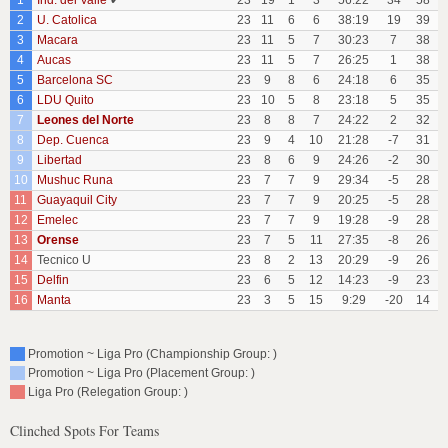
1
Ind. del Valle
✔
23
19
1
3
56:22
34
58
2
U. Catolica
23
11
6
6
38:19
19
39
3
Macara
23
11
5
7
30:23
7
38
4
Aucas
23
11
5
7
26:25
1
38
5
Barcelona SC
23
9
8
6
24:18
6
35
6
LDU Quito
23
10
5
8
23:18
5
35
7
Leones del Norte
23
8
8
7
24:22
2
32
8
Dep. Cuenca
23
9
4
10
21:28
-7
31
9
Libertad
23
8
6
9
24:26
-2
30
10
Mushuc Runa
23
7
7
9
29:34
-5
28
11
Guayaquil City
23
7
7
9
20:25
-5
28
12
Emelec
23
7
7
9
19:28
-9
28
13
Orense
23
7
5
11
27:35
-8
26
14
Tecnico U
23
8
2
13
20:29
-9
26
15
Delfin
23
6
5
12
14:23
-9
23
16
Manta
23
3
5
15
9:29
-20
14
Promotion ~ Liga Pro (Championship Group: )
Promotion ~ Liga Pro (Placement Group: )
Liga Pro (Relegation Group: )
Clinched Spots For Teams