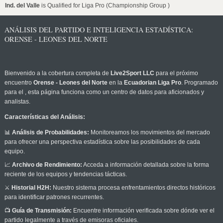
Ind. del Valle
is Qualified for Liga Pro (Championship Group )
ANÁLISIS DEL PARTIDO E INTELIGENCIA ESTADÍSTICA:
ORENSE - LEONES DEL NORTE
Bienvenido a la cobertura completa de
Live2Sport LLC
para el próximo
encuentro
Orense - Leones del Norte
en la
Ecuadorian Liga Pro
. Programado
para el
, esta página funciona como un centro de datos para aficionados y
analistas.
Características del Análisis:
📊
Análisis de Probabilidades:
Monitoreamos los movimientos del mercado
para ofrecer una perspectiva estadística sobre las posibilidades de cada
equipo.
📈
Archivo de Rendimiento:
Acceda a información detallada sobre la forma
reciente de los equipos y tendencias tácticas.
⚔️
Historial H2H:
Nuestro sistema procesa enfrentamientos directos históricos
para identificar patrones recurrentes.
📺
Guía de Transmisión:
Encuentre información verificada sobre dónde ver el
partido legalmente a través de emisoras oficiales.