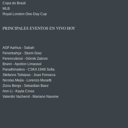
Copa do Brasil
MLB
Royal London One-Day Cup
PRINCIPALES EVENTOS EN VIVO HOY
AGF Aarhus - Sabah
Fenerbahçe - Sturm Graz
Ferencvárosi - Górnik Zabrze
Brann - Apollon Limassol
Panathinaikos - CSKA 1948 Sofia
Stefanos Tsitsipas - Joao Fonseca
Nicolas Mejia - Lorenzo Musetti
Zizou Bergs - Sebastian Baez
Ann Li - Kayla Cross
Valentin Vacherot - Mariano Navone