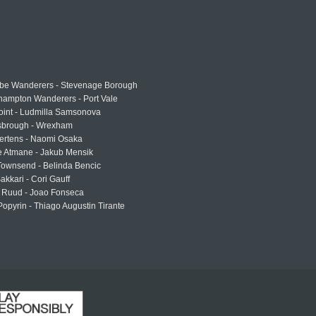
e Wanderers - Stevenage Borough
hampton Wanderers - Port Vale
oint - Ludmilla Samsonova
sbrough - Wrexham
ertens - Naomi Osaka
e Atmane - Jakub Mensik
Townsend - Belinda Bencic
akkari - Cori Gauff
 Ruud - Joao Fonseca
Popyrin - Thiago Augustin Tirante