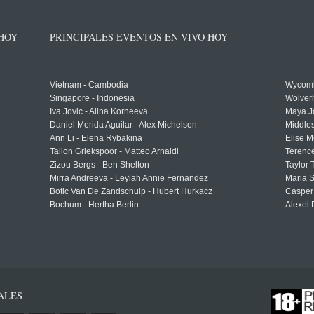
 HOY
PRINCIPALES EVENTOS EN VIVO HOY
Vietnam - Cambodia
Wycomb
Singapore - Indonesia
Wolver
Iva Jovic - Alina Korneeva
Maya J
Daniel Merida Aguilar - Alex Michelsen
Middle
Ann Li - Elena Rybakina
Elise M
Tallon Griekspoor - Matteo Arnaldi
Terenc
Zizou Bergs - Ben Shelton
Taylor 
Mirra Andreeva - Leylah Annie Fernandez
Maria S
Botic Van De Zandschulp - Hubert Hurkacz
Casper
Bochum - Hertha Berlin
Alexei 
ALES