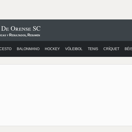
s De Orense SC
ticas y Resultados, Resumen
CESTO
BALONMANO
HOCKEY
VÓLEIBOL
TENIS
CRÍQUET
BÉI