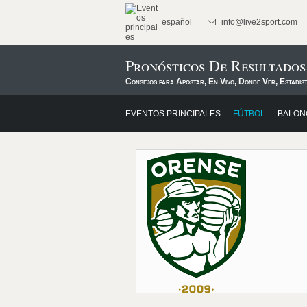
español
info@live2sport.com
Pronósticos De Resultado
Consejos para Apostar, En Vivo, Dónde Ver, Estadís
EVENTOS PRINCIPALES
FÚTBOL
BALON