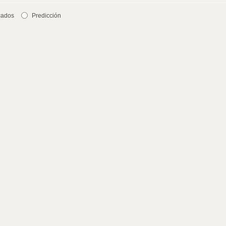
cados
Predicción