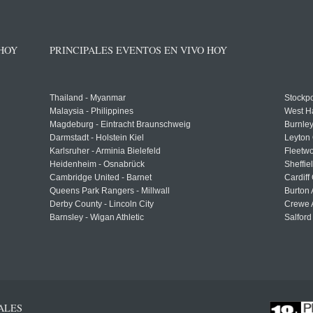
 HOY
PRINCIPALES EVENTOS EN VIVO HOY
Thailand - Myanmar
Stockpo
Malaysia - Philippines
West H
Magdeburg - Eintracht Braunschweig
Burnley
Darmstadt - Holstein Kiel
Leyton 
Karlsruher - Arminia Bielefeld
Fleetwo
Heidenheim - Osnabrück
Sheffi
Cambridge United - Barnet
Cardiff
Queens Park Rangers - Millwall
Burton 
Derby County - Lincoln City
Crewe A
Barnsley - Wigan Athletic
Salford
ALES