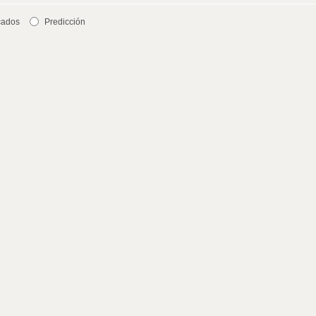
cados
Predicción