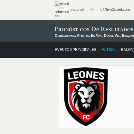
español
info@live2sport.com
Pronósticos De Resultados
Consejos para Apostar, En Vivo, Dónde Ver, Estadís
EVENTOS PRINCIPALES
FÚTBOL
BALON