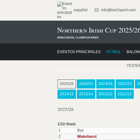
español
info@live2sport.com
Northern Irish Cup 2025/2
resultados, clasificaciones
EVENTOS PRINCIPALES
FÚTBOL
BALON
YESTE
2025/26
2024/25
2023/24
2022/23
2
2014/15
2013/14
2012/13
2011/12
2025/26
1/32-finals
1
Bye
2
Wakehurst