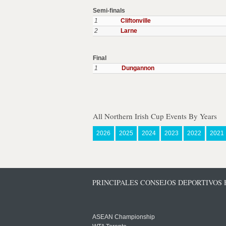
Semi-finals
1
Cliftonville
2
Larne
Final
1
Dungannon
All Northern Irish Cup Events By Years
2026
2025
2024
2023
2022
2021
PRINCIPALES CONSEJOS DEPORTIVOS
ASEAN Championship