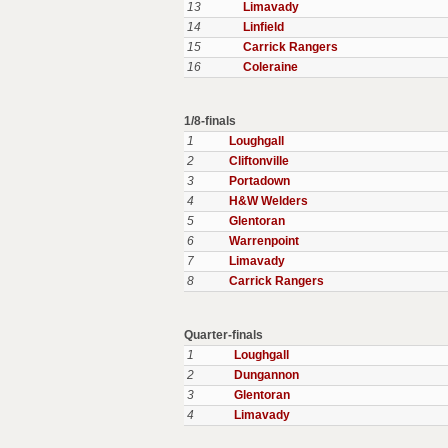
13
Limavady
14
Linfield
15
Carrick Rangers
16
Coleraine
1/8-finals
1
Loughgall
2
Cliftonville
3
Portadown
4
H&W Welders
5
Glentoran
6
Warrenpoint
7
Limavady
8
Carrick Rangers
Quarter-finals
1
Loughgall
2
Dungannon
3
Glentoran
4
Limavady