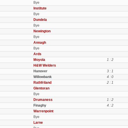
Bye
Institute
Bye
Dundela
Bye
Newington
Bye
Annagh
Bye
Ards
Moyola
1 : 2
H&W Welders
Hanover
3 : 1
Willowbank
4 : 0
Rathfriland
2 : 1
Glentoran
Bye
Drumaness
1 : 2
Finaghy
4 : 2
Warrenpoint
Bye
Larne