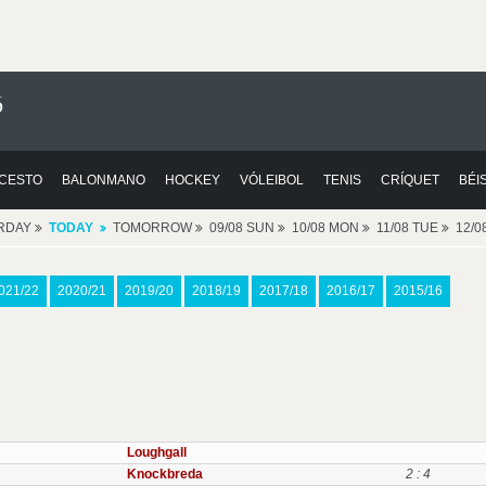
6
CESTO
BALONMANO
HOCKEY
VÓLEIBOL
TENIS
CRÍQUET
BÉI
RDAY
TODAY
TOMORROW
09/08 SUN
10/08 MON
11/08 TUE
12/
021/22
2020/21
2019/20
2018/19
2017/18
2016/17
2015/16
Loughgall
Knockbreda
2 : 4