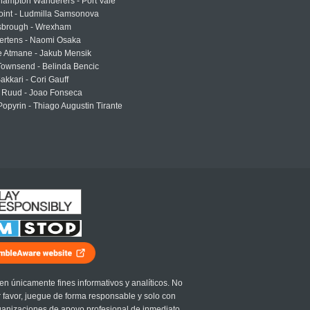
hampton Wanderers - Port Vale
oint - Ludmilla Samsonova
sbrough - Wrexham
ertens - Naomi Osaka
e Atmane - Jakub Mensik
Townsend - Belinda Bencic
akkari - Cori Gauff
 Ruud - Joao Fonseca
Popyrin - Thiago Augustin Tirante
en únicamente fines informativos y analíticos. No
r favor, juegue de forma responsable y solo con
ganizaciones de apoyo profesional de inmediato.