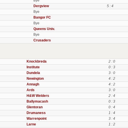
Bye
Dergview
5 : 4
Bye
Bangor FC
Bye
Queens Univ.
Bye
Crusaders
Knockbreda
2 : 0
Institute
0 : 3
Dundela
3 : 0
Newington
4 : 2
Annagh
4 : 2
Ards
3 : 0
H&W Welders
2 : 4
Ballymacash
0 : 3
Glentoran
0 : 4
Drumaness
1 : 4
Warrenpoint
3 : 4
Larne
1 : 2