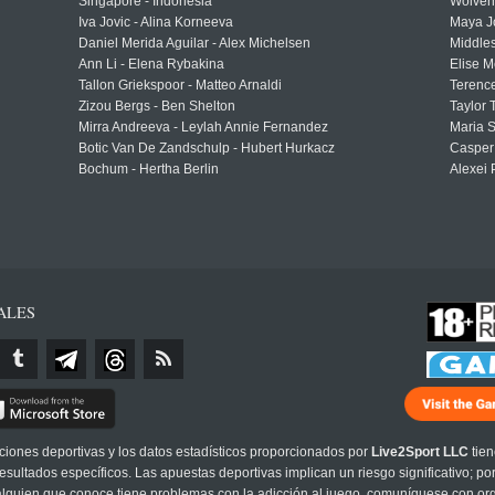
Singapore - Indonesia
Wolver
Iva Jovic - Alina Korneeva
Maya J
Daniel Merida Aguilar - Alex Michelsen
Middle
Ann Li - Elena Rybakina
Elise M
Tallon Griekspoor - Matteo Arnaldi
Terenc
Zizou Bergs - Ben Shelton
Taylor 
Mirra Andreeva - Leylah Annie Fernandez
Maria S
Botic Van De Zandschulp - Hubert Hurkacz
Casper
Bochum - Hertha Berlin
Alexei 
ALES
cciones deportivas y los datos estadísticos proporcionados por
Live2Sport LLC
tien
sultados específicos. Las apuestas deportivas implican un riesgo significativo; po
 alguien que conoce tiene problemas con la adicción al juego, comuníquese con or