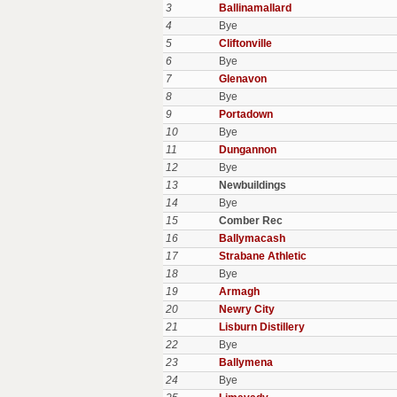
3
Ballinamallard
4
Bye
5
Cliftonville
6
Bye
7
Glenavon
8
Bye
9
Portadown
10
Bye
11
Dungannon
12
Bye
13
Newbuildings
14
Bye
15
Comber Rec
16
Ballymacash
17
Strabane Athletic
18
Bye
19
Armagh
20
Newry City
21
Lisburn Distillery
22
Bye
23
Ballymena
24
Bye