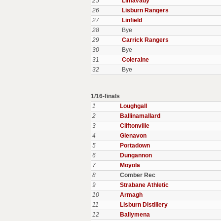
25
Limavady
26
Lisburn Rangers
27
Linfield
28
Bye
29
Carrick Rangers
30
Bye
31
Coleraine
32
Bye
1/16-finals
1
Loughgall
2
Ballinamallard
3
Cliftonville
4
Glenavon
5
Portadown
6
Dungannon
7
Moyola
8
Comber Rec
9
Strabane Athletic
10
Armagh
11
Lisburn Distillery
12
Ballymena