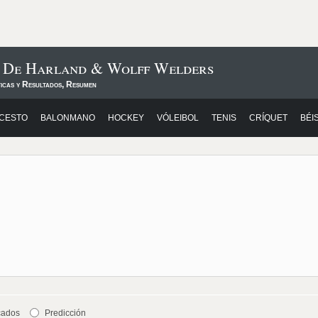
s De Harland & Wolff Welders
ticas y Resultados, Resumen
CESTO
BALONMANO
HOCKEY
VÓLEIBOL
TENIS
CRÍQUET
BÉI
cados
Predicción