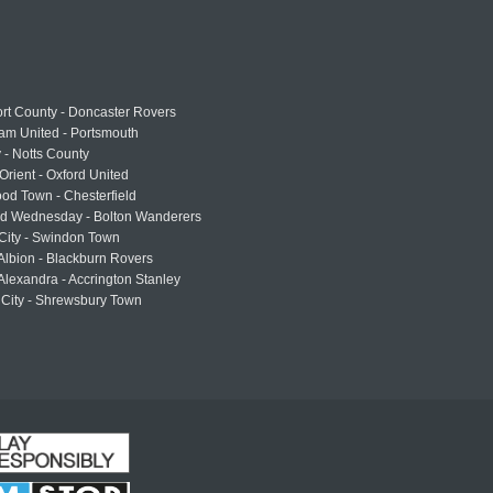
rt County - Doncaster Rovers
am United - Portsmouth
 - Notts County
Orient - Oxford United
od Town - Chesterfield
eld Wednesday - Bolton Wanderers
 City - Swindon Town
Albion - Blackburn Rovers
lexandra - Accrington Stanley
 City - Shrewsbury Town