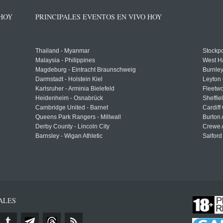
 HOY
PRINCIPALES EVENTOS EN VIVO HOY
Thailand - Myanmar
Stockpo
Malaysia - Philippines
West H
Magdeburg - Eintracht Braunschweig
Burnley
Darmstadt - Holstein Kiel
Leyton 
Karlsruher - Arminia Bielefeld
Fleetwo
Heidenheim - Osnabrück
Sheffi
Cambridge United - Barnet
Cardiff
Queens Park Rangers - Millwall
Burton 
Derby County - Lincoln City
Crewe A
Barnsley - Wigan Athletic
Salford
ALES