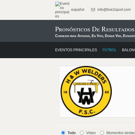
español
info@live2sport.com
Pronósticos De Resultado
Consejos para Apostar, En Vivo, Dónde Ver, Estadís
EVENTOS PRINCIPALES
FÚTBOL
BALON
Todo
Video
Momentos desta