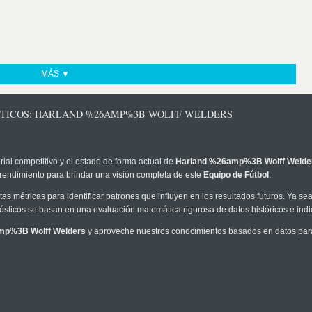
MÁS ▼
ÓSTICOS: HARLAND %26AMP%3B WOLFF WELDERS
rial competitivo y el estado de forma actual de
Harland %26amp%3B Wolff Welde
 rendimiento para brindar una visión completa de este
Equipo de Fútbol
.
as métricas para identificar patrones que influyen en los resultados futuros. Ya sea 
onósticos se basan en una evaluación matemática rigurosa de datos históricos e ind
mp%3B Wolff Welders
y aproveche nuestros conocimientos basados en datos para