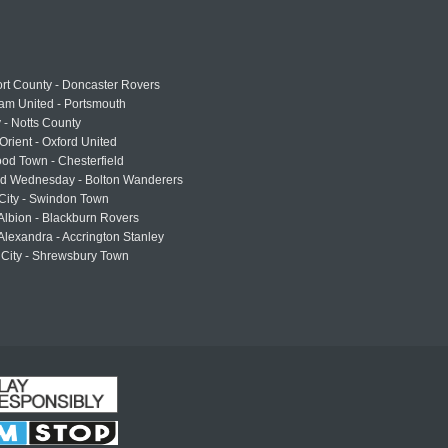
rt County - Doncaster Rovers
am United - Portsmouth
 - Notts County
Orient - Oxford United
od Town - Chesterfield
eld Wednesday - Bolton Wanderers
 City - Swindon Town
Albion - Blackburn Rovers
lexandra - Accrington Stanley
 City - Shrewsbury Town