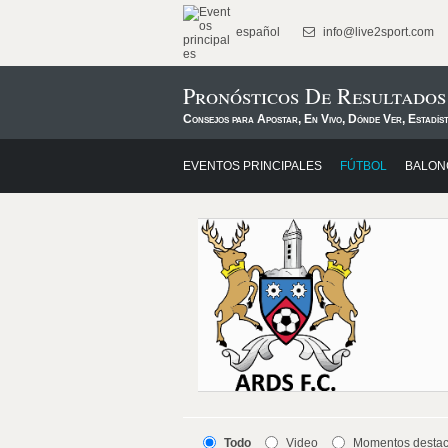
español
info@live2sport.com
Pronósticos De Resultado
Consejos para Apostar, En Vivo, Dónde Ver, Estadís
EVENTOS PRINCIPALES
FÚTBOL
BALON
Todo
Video
Momentos desta