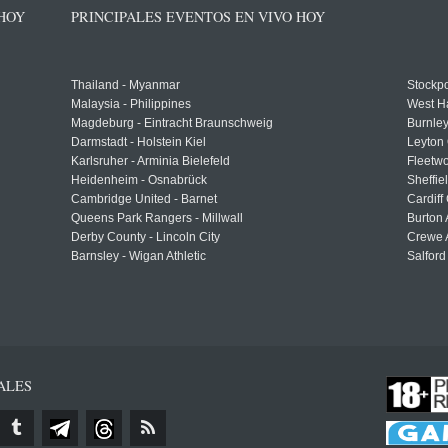
 HOY
PRINCIPALES EVENTOS EN VIVO HOY
Thailand - Myanmar
Stockpo
Malaysia - Philippines
West H
Magdeburg - Eintracht Braunschweig
Burnley
Darmstadt - Holstein Kiel
Leyton 
Karlsruher - Arminia Bielefeld
Fleetwo
Heidenheim - Osnabrück
Sheffi
Cambridge United - Barnet
Cardiff
Queens Park Rangers - Millwall
Burton 
Derby County - Lincoln City
Crewe A
Barnsley - Wigan Athletic
Salford
ALES