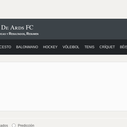
s De Ards FC
ticas y Resultados, Resumen
CESTO
BALONMANO
HOCKEY
VÓLEIBOL
TENIS
CRÍQUET
BÉI
cados
Predicción