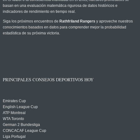
basan en una evaluación matemática rigurosa de datos históricos e
indicadores de rendimiento en tiempo real.
Siga los próximos encuentros de
Rathfriland Rangers
y aproveche nuestros
conocimientos basados en datos para comprender mejor la probabilidad
estadística de su próxima victoria.
PRINCIPALES CONSEJOS DEPORTIVOS HOY
Emirates Cup
English League Cup
ATP Montreal
WTA Toronto
German 2 Bundesliga
CONCACAF League Cup
Liga Portugal