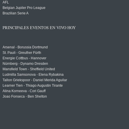
AFL
Belgian Jupiler Pro League
Brazilian Serie A
PRINCIPALES EVENTOS EN VIVO HOY
Arsenal - Borussia Dortmund
St. Pauli - Greuther Fürth
Energie Cottbus - Hannover
Nürnberg - Dynamo Dresden
Mansfield Town - Sheffield United
Ludmilla Samsonova - Elena Rybakina
Tallon Griekspoor - Daniel Merida Aguilar
Learner Tien - Thiago Augustin Tirante
Alina Korneeva - Cori Gauff
Joao Fonseca - Ben Shelton