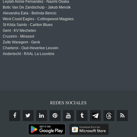
Leylah Annie Fernandez - Naomi Osaka
Botic Van De Zandschulp - Jakub Mensik
Alexandra Eala - Belinda Bencic
West Coast Eagles - Collingwood Magpies
St Kilda Saints - Carlton Blues
Gent - KV Mechelen
Cruzeiro - Mirassol
Zulte Waregem - Genk
Charleroi - Oud-Heverlee Leuven
Anderlecht - RAAL La Louvière
REDES SOCIALES