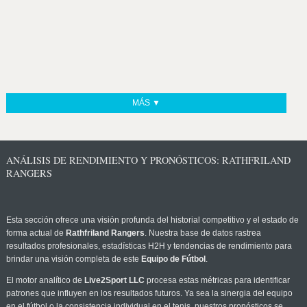
MÁS ▼
ANÁLISIS DE RENDIMIENTO Y PRONÓSTICOS: RATHFRILAND
RANGERS
Esta sección ofrece una visión profunda del historial competitivo y el estado de
forma actual de
Rathfriland Rangers
. Nuestra base de datos rastrea
resultados profesionales, estadísticas H2H y tendencias de rendimiento para
brindar una visión completa de este
Equipo de Fútbol
.
El motor analítico de
Live2Sport LLC
procesa estas métricas para identificar
patrones que influyen en los resultados futuros. Ya sea la sinergia del equipo
en el fútbol o la consistencia individual en el tenis, nuestros pronósticos se