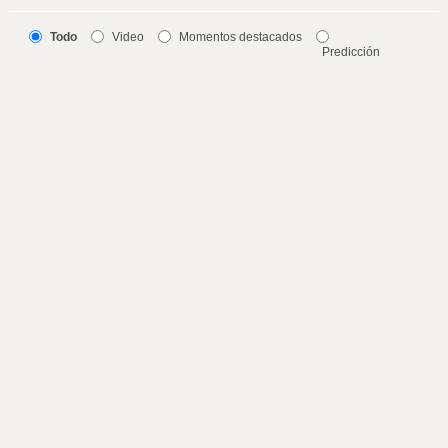
Todo
Video
Momentos destacados
Predicción