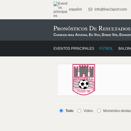
español
info@live2sport.com
Pronósticos De Resultado
Consejos para Apostar, En Vivo, Dónde Ver, Estadís
EVENTOS PRINCIPALES
FÚTBOL
BALON
Todo
Video
Momentos desta