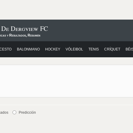
s De Dergview FC
ticas y Resultados, Resumen
CESTO
BALONMANO
HOCKEY
VÓLEIBOL
TENIS
CRÍQUET
BÉI
cados
Predicción