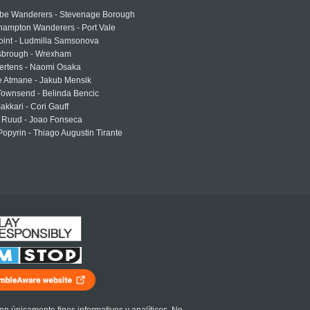
e Wanderers - Stevenage Borough
hampton Wanderers - Port Vale
oint - Ludmilla Samsonova
sbrough - Wrexham
ertens - Naomi Osaka
e Atmane - Jakub Mensik
Townsend - Belinda Bencic
akkari - Cori Gauff
 Ruud - Joao Fonseca
Popyrin - Thiago Augustin Tirante