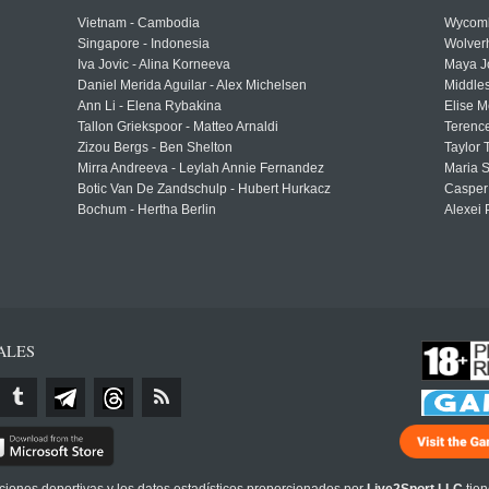
Vietnam - Cambodia
Wycomb
Singapore - Indonesia
Wolver
Iva Jovic - Alina Korneeva
Maya J
Daniel Merida Aguilar - Alex Michelsen
Middle
Ann Li - Elena Rybakina
Elise M
Tallon Griekspoor - Matteo Arnaldi
Terenc
Zizou Bergs - Ben Shelton
Taylor 
Mirra Andreeva - Leylah Annie Fernandez
Maria S
Botic Van De Zandschulp - Hubert Hurkacz
Casper
Bochum - Hertha Berlin
Alexei 
ALES