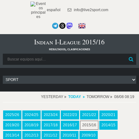
español
info@live2sport.com
Indian I-League 2015/16
resultados, clasificaciones
YESTERDAY
TODAY
TOMORROW
08/08 08:19
2025/26
2024/25
2023/24
2022/23
2021/22
2020/21
2019/20
2018/19
2017/18
2016/17
2015/16
2014/15
2013/14
2012/13
2011/12
2010/11
2009/10