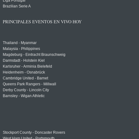
Liga Portugal
Brazilian Serie A
PRINCIPALES EVENTOS EN VIVO HOY
Thailand - Myanmar
Malaysia - Philippines
Magdeburg - Eintracht Braunschweig
Darmstadt - Holstein Kiel
Karlsruher - Arminia Bielefeld
Heidenheim - Osnabrück
Cambridge United - Barnet
Queens Park Rangers - Millwall
Derby County - Lincoln City
Barnsley - Wigan Athletic
Stockport County - Doncaster Rovers
West Ham United - Portsmouth