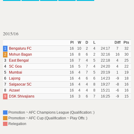
2015/16
Pl
W
D
L
Diff
Pts
1
Bengaluru FC
16
10
2
4
24:17
7
32
2
Mohun Bagan
16
8
6
2
32:16
16
30
3
East Bengal
16
7
4
5
22:18
4
25
4
SC Goa
16
5
7
4
24:20
4
22
5
Mumbai
16
4
7
5
20:19
1
19
6
Lajong
16
4
6
6
14:23
-9
18
7
Salgaocar SC
16
4
4
8
19:27
-8
16
8
Aizawl
16
4
4
8
15:21
-6
16
9
DSK Shivajians
16
3
6
7
16:25
-9
15
Promotion ~ AFC Champions League (Qualification: )
Promotion ~ AFC Cup (Qualification ~ Play Offs: )
Relegation