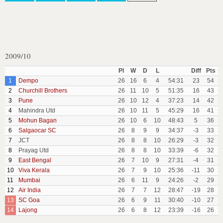
2009/10
Pl
W
D
L
Diff
Pts
1
Dempo
26
16
6
4
54:31
23
54
2
Churchill Brothers
26
11
10
5
51:35
16
43
3
Pune
26
10
12
4
37:23
14
42
4
Mahindra Utd
26
10
11
5
45:29
16
41
5
Mohun Bagan
26
10
6
10
48:43
5
36
6
Salgaocar SC
26
8
9
9
34:37
-3
33
7
JCT
26
8
8
10
26:29
-3
32
8
Prayag Utd
26
8
8
10
33:39
-6
32
9
East Bengal
26
7
10
9
27:31
-4
31
10
Viva Kerala
26
7
9
10
25:36
-11
30
11
Mumbai
26
6
11
9
24:26
-2
29
12
Air India
26
7
7
12
28:47
-19
28
13
SC Goa
26
6
9
11
30:40
-10
27
14
Lajong
26
6
8
12
23:39
-16
26