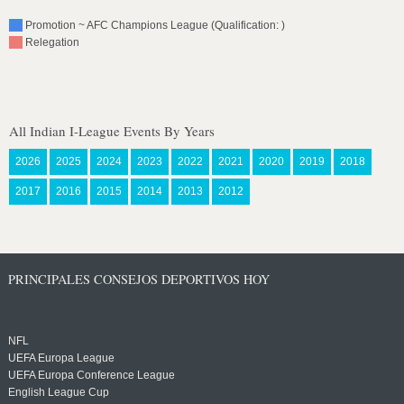
Promotion ~ AFC Champions League (Qualification: )
Relegation
All Indian I-League Events By Years
2026
2025
2024
2023
2022
2021
2020
2019
2018
2017
2016
2015
2014
2013
2012
PRINCIPALES CONSEJOS DEPORTIVOS HOY
NFL
UEFA Europa League
UEFA Europa Conference League
English League Cup