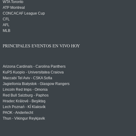
WTA Toronto
ATP Montreal
CONCACAF League Cup
CFL
AFL
MLB
PRINCIPALES EVENTOS EN VIVO HOY
Arizona Cardinals - Carolina Panthers
KuPS Kuopio - Universitatea Craiova
Maccabi Tel Aviv - CSKA Sofia
Jagiellonia Białystok - Glasgow Rangers
Lincoln Red Imps - Omonia
Red Bull Salzburg - Paphos
Hradec Králové - Beşiktaş
Lech Poznań - KÍ Klaksvík
PAOK - Anderlecht
Thun - Vikingur Reykjavik