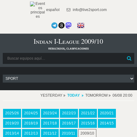
español
info@live2sport.com
Indian I-League 2009/10
resultados, clasificaciones
YESTERDAY
TODAY
TOMORROW
06/08 20:00
2025/26
2024/25
2023/24
2022/23
2021/22
2020/21
2019/20
2018/19
2017/18
2016/17
2015/16
2014/15
2013/14
2012/13
2011/12
2010/11
2009/10