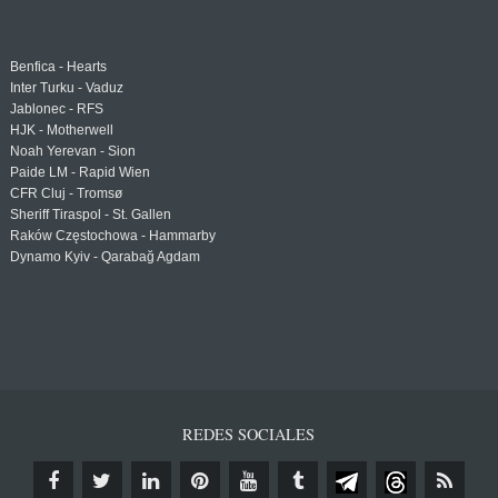
Benfica - Hearts
Inter Turku - Vaduz
Jablonec - RFS
HJK - Motherwell
Noah Yerevan - Sion
Paide LM - Rapid Wien
CFR Cluj - Tromsø
Sheriff Tiraspol - St. Gallen
Raków Częstochowa - Hammarby
Dynamo Kyiv - Qarabağ Agdam
REDES SOCIALES