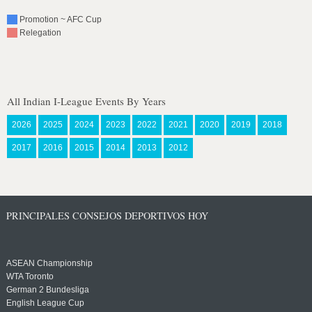
Promotion ~ AFC Cup
Relegation
All Indian I-League Events By Years
2026
2025
2024
2023
2022
2021
2020
2019
2018
2017
2016
2015
2014
2013
2012
PRINCIPALES CONSEJOS DEPORTIVOS HOY
ASEAN Championship
WTA Toronto
German 2 Bundesliga
English League Cup