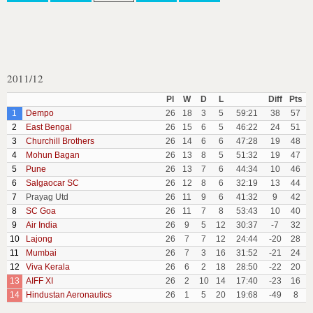
2011/12
Pl
W
D
L
Diff
Pts
1
Dempo
26
18
3
5
59:21
38
57
2
East Bengal
26
15
6
5
46:22
24
51
3
Churchill Brothers
26
14
6
6
47:28
19
48
4
Mohun Bagan
26
13
8
5
51:32
19
47
5
Pune
26
13
7
6
44:34
10
46
6
Salgaocar SC
26
12
8
6
32:19
13
44
7
Prayag Utd
26
11
9
6
41:32
9
42
8
SC Goa
26
11
7
8
53:43
10
40
9
Air India
26
9
5
12
30:37
-7
32
10
Lajong
26
7
7
12
24:44
-20
28
11
Mumbai
26
7
3
16
31:52
-21
24
12
Viva Kerala
26
6
2
18
28:50
-22
20
13
AIFF XI
26
2
10
14
17:40
-23
16
14
Hindustan Aeronautics
26
1
5
20
19:68
-49
8