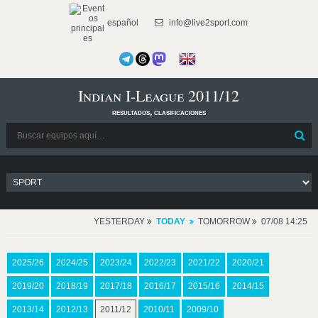
español
info@live2sport.com
Indian I-League 2011/12
resultados, clasificaciones
YESTERDAY
TODAY
TOMORROW
07/08 14:25
2025/26
2024/25
2023/24
2022/23
2021/22
2020/21
2019/20
2018/19
2017/18
2016/17
2015/16
2014/15
2013/14
2012/13
2011/12
2010/11
2009/10