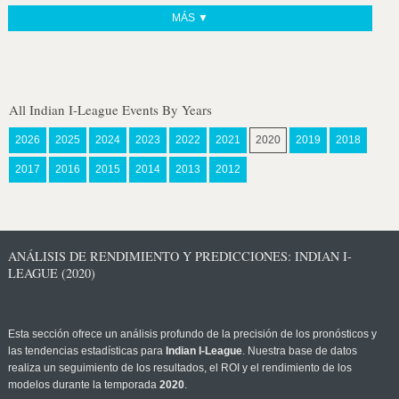
MÁS ▼
All Indian I-League Events By Years
2026
2025
2024
2023
2022
2021
2020
2019
2018
2017
2016
2015
2014
2013
2012
ANÁLISIS DE RENDIMIENTO Y PREDICCIONES: INDIAN I-
LEAGUE (2020)
Esta sección ofrece un análisis profundo de la precisión de los pronósticos y
las tendencias estadísticas para
Indian I-League
. Nuestra base de datos
realiza un seguimiento de los resultados, el ROI y el rendimiento de los
modelos durante la temporada
2020
.