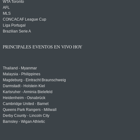
WTA Toronto
AFL
MLS
CONCACAF League Cup
Liga Portugal
Brazilian Serie A
PRINCIPALES EVENTOS EN VIVO HOY
Thailand - Myanmar
Malaysia - Philippines
Magdeburg - Eintracht Braunschweig
Darmstadt - Holstein Kiel
Karlsruher - Arminia Bielefeld
Heidenheim - Osnabrück
Cambridge United - Barnet
Queens Park Rangers - Millwall
Derby County - Lincoln City
Barnsley - Wigan Athletic