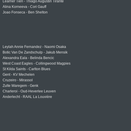
Learner Tien - Thiago Augustin Tirante
Alina Korneeva - Cori Gauff
Joao Fonseca - Ben Shelton
Leylah Annie Fernandez - Naomi Osaka
Botic Van De Zandschulp - Jakub Mensik
Alexandra Eala - Belinda Bencic
West Coast Eagles - Collingwood Magpies
St Kilda Saints - Carlton Blues
Gent - KV Mechelen
Cruzeiro - Mirassol
Zulte Waregem - Genk
Charleroi - Oud-Heverlee Leuven
Anderlecht - RAAL La Louvière