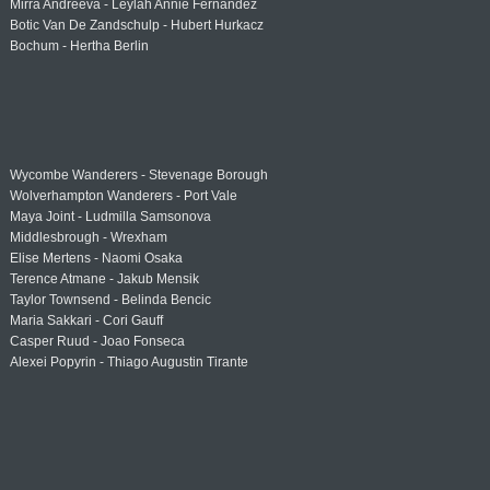
Mirra Andreeva - Leylah Annie Fernandez
Botic Van De Zandschulp - Hubert Hurkacz
Bochum - Hertha Berlin
Wycombe Wanderers - Stevenage Borough
Wolverhampton Wanderers - Port Vale
Maya Joint - Ludmilla Samsonova
Middlesbrough - Wrexham
Elise Mertens - Naomi Osaka
Terence Atmane - Jakub Mensik
Taylor Townsend - Belinda Bencic
Maria Sakkari - Cori Gauff
Casper Ruud - Joao Fonseca
Alexei Popyrin - Thiago Augustin Tirante