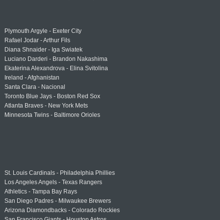
Plymouth Argyle - Exeter City
Rafael Jodar - Arthur Fils
Diana Shnaider - Iga Swiatek
Luciano Darderi - Brandon Nakashima
Ekaterina Alexandrova - Elina Svitolina
Ireland - Afghanistan
Santa Clara - Nacional
Toronto Blue Jays - Boston Red Sox
Atlanta Braves - New York Mets
Minnesota Twins - Baltimore Orioles
St. Louis Cardinals - Philadelphia Phillies
Los Angeles Angels - Texas Rangers
Athletics - Tampa Bay Rays
San Diego Padres - Milwaukee Brewers
Arizona Diamondbacks - Colorado Rockies
San Francisco Giants - Houston Astros