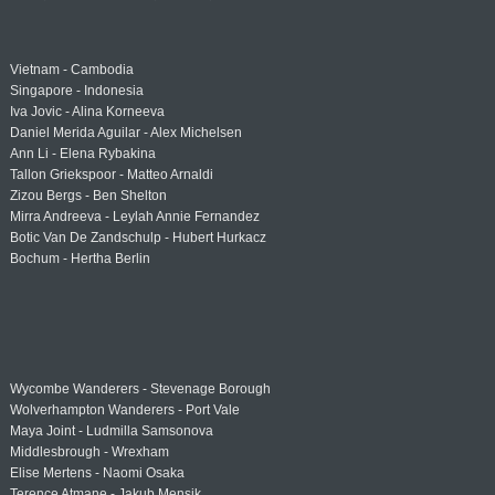
Vietnam - Cambodia
Singapore - Indonesia
Iva Jovic - Alina Korneeva
Daniel Merida Aguilar - Alex Michelsen
Ann Li - Elena Rybakina
Tallon Griekspoor - Matteo Arnaldi
Zizou Bergs - Ben Shelton
Mirra Andreeva - Leylah Annie Fernandez
Botic Van De Zandschulp - Hubert Hurkacz
Bochum - Hertha Berlin
Wycombe Wanderers - Stevenage Borough
Wolverhampton Wanderers - Port Vale
Maya Joint - Ludmilla Samsonova
Middlesbrough - Wrexham
Elise Mertens - Naomi Osaka
Terence Atmane - Jakub Mensik