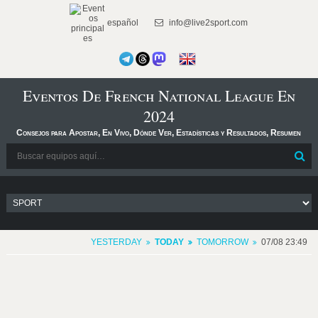
español
info@live2sport.com
Eventos De French National League En
2024
Consejos para Apostar, En Vivo, Dónde Ver, Estadísticas y Resultados, Resumen
YESTERDAY
TODAY
TOMORROW
07/08 23:49