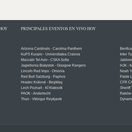
 HOY
PRINCIPALES EVENTOS EN VIVO HOY
Arizona Cardinals - Carolina Panthers
Benfica
KuPS Kuopio - Universitatea Craiova
Inter T
Maccabi Tel Aviv - CSKA Sofia
Jablon
Jagiellonia Białystok - Glasgow Rangers
HJK - M
Lincoln Red Imps - Omonia
Noah Y
Red Bull Salzburg - Paphos
Paide 
Hradec Králové - Beşiktaş
CFR Cl
Lech Poznań - KÍ Klaksvík
Sheriff 
PAOK - Anderlecht
Raków 
Thun - Vikingur Reykjavik
Dynamo