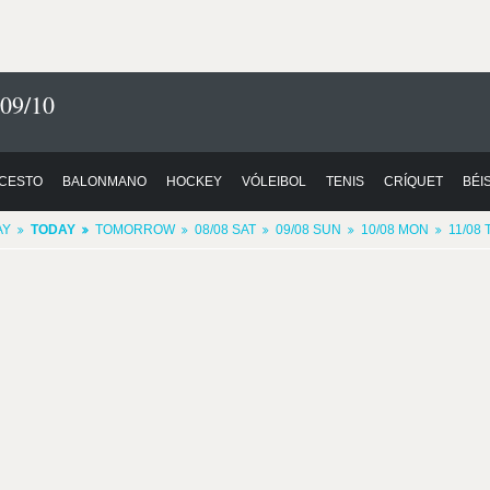
09/10
CESTO
BALONMANO
HOCKEY
VÓLEIBOL
TENIS
CRÍQUET
BÉI
AY
TODAY
TOMORROW
08/08 SAT
09/08 SUN
10/08 MON
11/08 