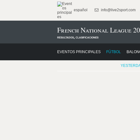
español
info@live2sport.com
French National League 20
resultados, clasificaciones
EVENTOS PRINCIPALES
FÚTBOL
BALON
YESTERD