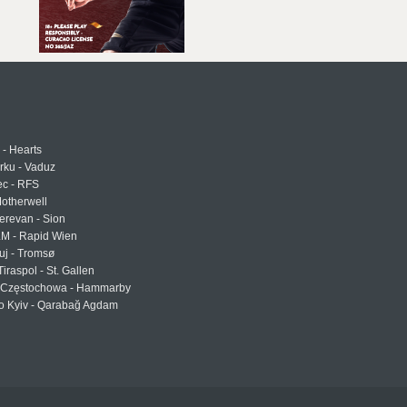
 - Hearts
urku - Vaduz
ec - RFS
otherwell
erevan - Sion
LM - Rapid Wien
uj - Tromsø
Tiraspol - St. Gallen
Częstochowa - Hammarby
 Kyiv - Qarabağ Agdam