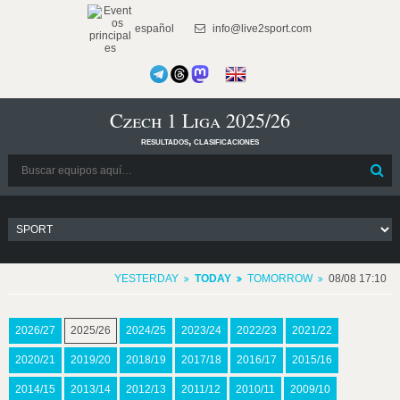
español
info@live2sport.com
Czech 1 Liga 2025/26
resultados, clasificaciones
YESTERDAY
TODAY
TOMORROW
08/08 17:10
2026/27
2025/26
2024/25
2023/24
2022/23
2021/22
2020/21
2019/20
2018/19
2017/18
2016/17
2015/16
2014/15
2013/14
2012/13
2011/12
2010/11
2009/10