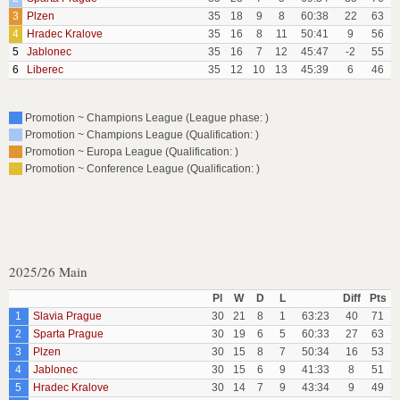
3
Plzen
35
18
9
8
60:38
22
63
4
Hradec Kralove
35
16
8
11
50:41
9
56
5
Jablonec
35
16
7
12
45:47
-2
55
6
Liberec
35
12
10
13
45:39
6
46
Promotion ~ Champions League (League phase: )
Promotion ~ Champions League (Qualification: )
Promotion ~ Europa League (Qualification: )
Promotion ~ Conference League (Qualification: )
2025/26 Main
Pl
W
D
L
Diff
Pts
1
Slavia Prague
30
21
8
1
63:23
40
71
2
Sparta Prague
30
19
6
5
60:33
27
63
3
Plzen
30
15
8
7
50:34
16
53
4
Jablonec
30
15
6
9
41:33
8
51
5
Hradec Kralove
30
14
7
9
43:34
9
49