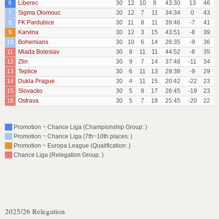
6
Liberec
30
12
10
8
43:30
13
46
7
Sigma Olomouc
30
12
7
11
34:34
0
43
8
FK Pardubice
30
11
8
11
39:46
-7
41
9
Karvina
30
12
3
15
43:51
-8
39
10
Bohemians
30
10
6
14
26:35
-9
36
11
Mlada Boleslav
30
8
11
11
44:52
-8
35
12
Zlin
30
9
7
14
37:48
-11
34
13
Teplice
30
6
11
13
29:38
-9
29
14
Dukla Prague
30
4
11
15
20:42
-22
23
15
Slovacko
30
5
8
17
26:45
-19
23
16
Ostrava
30
5
7
18
25:45
-20
22
Promotion ~ Chance Liga (Championship Group: )
Promotion ~ Chance Liga (7th~10th places: )
Promotion ~ Europa League (Qualification: )
Chance Liga (Relegation Group: )
2025/26 Relegation