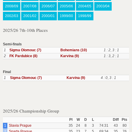
2008/09
2007/08
2006/07
2005/06
2004/05
2003/04
2002/03
2001/02
2000/01
1999/00
1998/99
2025/26 7th-10th Places
Semi-finals
1
Sigma Olomouc (7)
Bohemians (10)
1 : 2
,
3 : 1
2
FK Pardubice (8)
Karvina (9)
1 : 3
,
2 : 1
Final
1
Sigma Olomouc (7)
Karvina (9)
4 : 0
,
3 : 1
2025/26 Championship Group
Pl
W
D
L
Diff
Pts
1
Slavia Prague
35
24
8
3
74:31
43
80
2
Sparta Prague
35
23
7
5
69:34
35
76