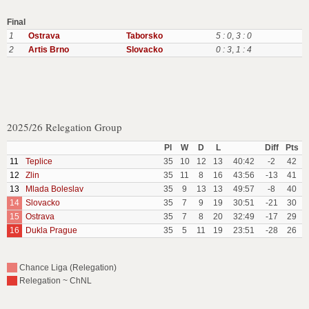
Final
1
Ostrava
Taborsko
5 : 0
,
3 : 0
2
Artis Brno
Slovacko
0 : 3
,
1 : 4
2025/26 Relegation Group
Pl
W
D
L
Diff
Pts
11
Teplice
35
10
12
13
40:42
-2
42
12
Zlin
35
11
8
16
43:56
-13
41
13
Mlada Boleslav
35
9
13
13
49:57
-8
40
14
Slovacko
35
7
9
19
30:51
-21
30
15
Ostrava
35
7
8
20
32:49
-17
29
16
Dukla Prague
35
5
11
19
23:51
-28
26
Chance Liga (Relegation)
Relegation ~ ChNL