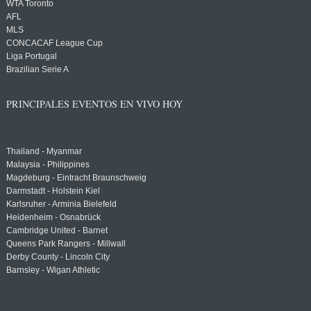
WTA Toronto
AFL
MLS
CONCACAF League Cup
Liga Portugal
Brazilian Serie A
PRINCIPALES EVENTOS EN VIVO HOY
Thailand - Myanmar
Malaysia - Philippines
Magdeburg - Eintracht Braunschweig
Darmstadt - Holstein Kiel
Karlsruher - Arminia Bielefeld
Heidenheim - Osnabrück
Cambridge United - Barnet
Queens Park Rangers - Millwall
Derby County - Lincoln City
Barnsley - Wigan Athletic