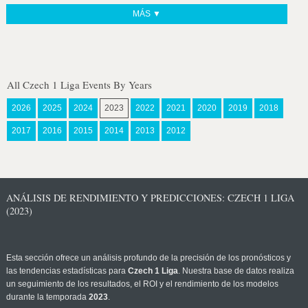
MÁS ▼
All Czech 1 Liga Events By Years
2026
2025
2024
2023
2022
2021
2020
2019
2018
2017
2016
2015
2014
2013
2012
ANÁLISIS DE RENDIMIENTO Y PREDICCIONES: CZECH 1 LIGA
(2023)
Esta sección ofrece un análisis profundo de la precisión de los pronósticos y
las tendencias estadísticas para
Czech 1 Liga
. Nuestra base de datos realiza
un seguimiento de los resultados, el ROI y el rendimiento de los modelos
durante la temporada
2023
.