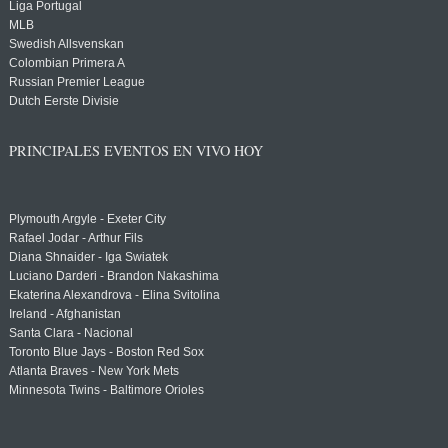
Liga Portugal
MLB
Swedish Allsvenskan
Colombian Primera A
Russian Premier League
Dutch Eerste Divisie
PRINCIPALES EVENTOS EN VIVO HOY
Plymouth Argyle - Exeter City
Rafael Jodar - Arthur Fils
Diana Shnaider - Iga Swiatek
Luciano Darderi - Brandon Nakashima
Ekaterina Alexandrova - Elina Svitolina
Ireland - Afghanistan
Santa Clara - Nacional
Toronto Blue Jays - Boston Red Sox
Atlanta Braves - New York Mets
Minnesota Twins - Baltimore Orioles