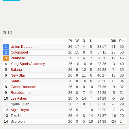
2012
Pl
W
D
L
Diff
Pts
1
Union Douala
26
17
4
5
38:17
21
55
2
Cotonsport
26
15
8
3
34:11
23
53
3
Panthere
26
13
6
7
28:16
12
45
4
Yong Sports Academy
26
10
10
6
23:26
-3
40
5
Bafang
26
9
12
5
29:22
7
39
6
New Star
26
9
11
6
40:27
13
38
7
Sable
26
8
10
8
26:26
0
34
8
Canon Yaounde
26
8
8
10
27:36
-9
32
9
Renaissance
26
8
7
11
24:29
-5
31
10
Les Astres
26
5
14
7
24:29
-5
29
11
Njalla Quan
26
7
8
11
23:30
-7
29
12
Aigle Royal
26
5
11
10
22:29
-7
26
13
Tiko Utd
26
4
8
14
21:37
-16
20
14
Scorpion
26
3
5
18
14:38
-24
14