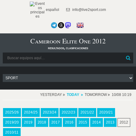
español
info@live2sport.com
Cameroon Elite One 2012
resultados, clasificaciones
YESTERDAY
TODAY
TOMORROW
10/08 10:19
2025/26
2024/25
2023/24
2022/23
2021/22
2020/21
2019/20
2019
2018
2017
2016
2015
2014
2013
2012
2010/11