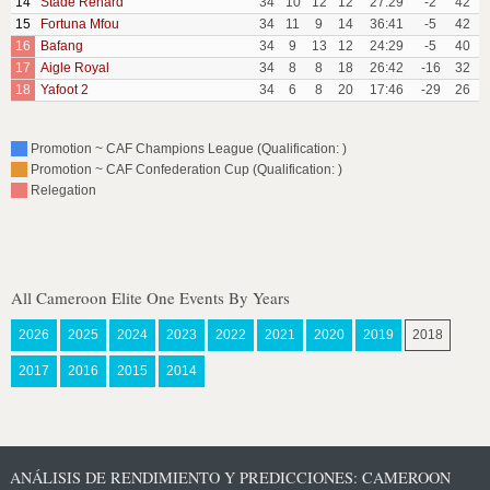
14
Stade Renard
34
10
12
12
27:29
-2
42
15
Fortuna Mfou
34
11
9
14
36:41
-5
42
16
Bafang
34
9
13
12
24:29
-5
40
17
Aigle Royal
34
8
8
18
26:42
-16
32
18
Yafoot 2
34
6
8
20
17:46
-29
26
Promotion ~ CAF Champions League (Qualification: )
Promotion ~ CAF Confederation Cup (Qualification: )
Relegation
All Cameroon Elite One Events By Years
2026
2025
2024
2023
2022
2021
2020
2019
2018
2017
2016
2015
2014
ANÁLISIS DE RENDIMIENTO Y PREDICCIONES: CAMEROON