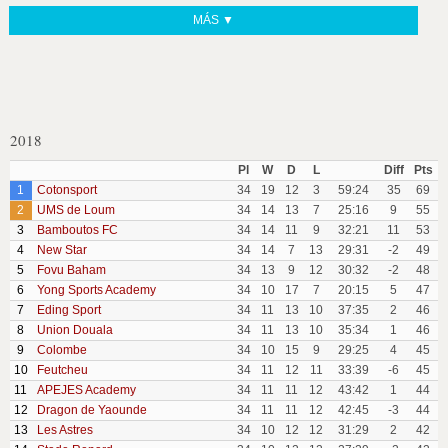
MÁS ▼
2018
Pl
W
D
L
Diff
Pts
1
Cotonsport
34
19
12
3
59:24
35
69
2
UMS de Loum
34
14
13
7
25:16
9
55
3
Bamboutos FC
34
14
11
9
32:21
11
53
4
New Star
34
14
7
13
29:31
-2
49
5
Fovu Baham
34
13
9
12
30:32
-2
48
6
Yong Sports Academy
34
10
17
7
20:15
5
47
7
Eding Sport
34
11
13
10
37:35
2
46
8
Union Douala
34
11
13
10
35:34
1
46
9
Colombe
34
10
15
9
29:25
4
45
10
Feutcheu
34
11
12
11
33:39
-6
45
11
APEJES Academy
34
11
11
12
43:42
1
44
12
Dragon de Yaounde
34
11
11
12
42:45
-3
44
13
Les Astres
34
10
12
12
31:29
2
42