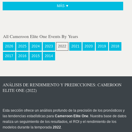
MÁS ▼
All Cameroon Elite One Events By Years
2026
2025
2024
2023
2022
2021
2020
2019
2018
2017
2016
2015
2014
ANÁLISIS DE RENDIMIENTO Y PREDICCIONES: CAMEROON
ELITE ONE (2022)
Esta sección ofrece un análisis profundo de la precisión de los pronósticos y
las tendencias estadísticas para
Cameroon Elite One
. Nuestra base de datos
realiza un seguimiento de los resultados, el ROI y el rendimiento de los
modelos durante la temporada
2022
.