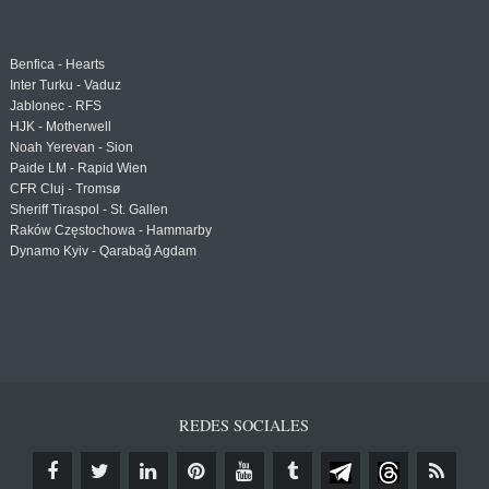
Benfica - Hearts
Inter Turku - Vaduz
Jablonec - RFS
HJK - Motherwell
Noah Yerevan - Sion
Paide LM - Rapid Wien
CFR Cluj - Tromsø
Sheriff Tiraspol - St. Gallen
Raków Częstochowa - Hammarby
Dynamo Kyiv - Qarabağ Agdam
REDES SOCIALES