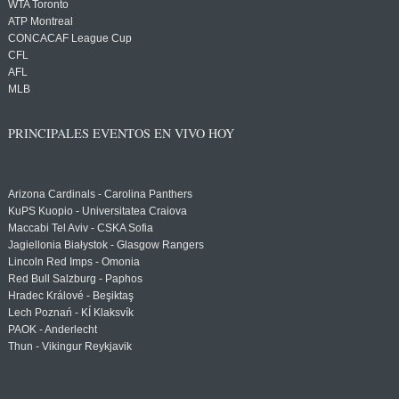
WTA Toronto
ATP Montreal
CONCACAF League Cup
CFL
AFL
MLB
PRINCIPALES EVENTOS EN VIVO HOY
Arizona Cardinals - Carolina Panthers
KuPS Kuopio - Universitatea Craiova
Maccabi Tel Aviv - CSKA Sofia
Jagiellonia Białystok - Glasgow Rangers
Lincoln Red Imps - Omonia
Red Bull Salzburg - Paphos
Hradec Králové - Beşiktaş
Lech Poznań - KÍ Klaksvík
PAOK - Anderlecht
Thun - Vikingur Reykjavik