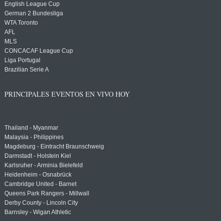
English League Cup
German 2 Bundesliga
WTA Toronto
AFL
MLS
CONCACAF League Cup
Liga Portugal
Brazilian Serie A
PRINCIPALES EVENTOS EN VIVO HOY
Thailand - Myanmar
Malaysia - Philippines
Magdeburg - Eintracht Braunschweig
Darmstadt - Holstein Kiel
Karlsruher - Arminia Bielefeld
Heidenheim - Osnabrück
Cambridge United - Barnet
Queens Park Rangers - Millwall
Derby County - Lincoln City
Barnsley - Wigan Athletic