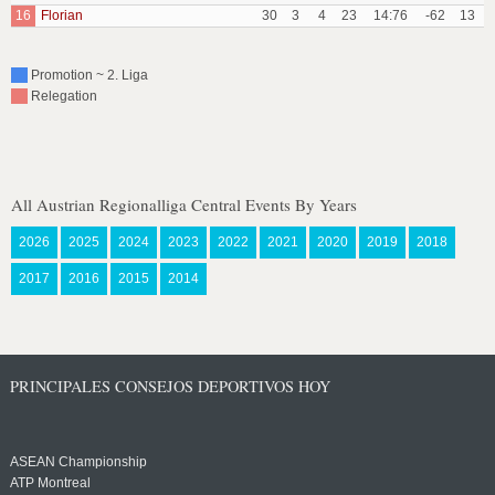
16
Florian
30
3
4
23
14:76
-62
13
Promotion ~ 2. Liga
Relegation
All Austrian Regionalliga Central Events By Years
2026
2025
2024
2023
2022
2021
2020
2019
2018
2017
2016
2015
2014
PRINCIPALES CONSEJOS DEPORTIVOS HOY
ASEAN Championship
ATP Montreal