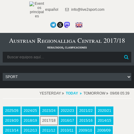
español
info@live2sport.com
Austrian Regionalliga Central 2017/18
resultados, clasificaciones
YESTERDAY
TODAY
TOMORROW
09/08 05:39
2025/26
2024/25
2023/24
2022/23
2021/22
2020/21
2019/20
2018/19
2017/18
2016/17
2015/16
2014/15
2013/14
2012/13
2011/12
2010/11
2009/10
2008/09