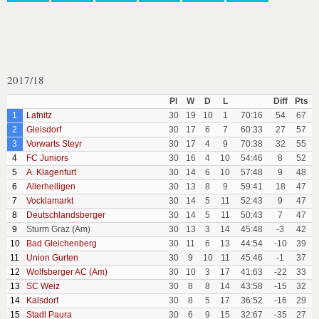
2017/18
Pl
W
D
L
Diff
Pts
1
Lafnitz
30
19
10
1
70:16
54
67
2
Gleisdorf
30
17
6
7
60:33
27
57
3
Vorwarts Steyr
30
17
4
9
70:38
32
55
4
FC Juniors
30
16
4
10
54:46
8
52
5
A. Klagenfurt
30
14
6
10
57:48
9
48
6
Allerheiligen
30
13
8
9
59:41
18
47
7
Vocklamarkt
30
14
5
11
52:43
9
47
8
Deutschlandsberger
30
14
5
11
50:43
7
47
9
Sturm Graz (Am)
30
13
3
14
45:48
-3
42
10
Bad Gleichenberg
30
11
6
13
44:54
-10
39
11
Union Gurten
30
9
10
11
45:46
-1
37
12
Wolfsberger AC (Am)
30
10
3
17
41:63
-22
33
13
SC Weiz
30
8
8
14
43:58
-15
32
14
Kalsdorf
30
8
5
17
36:52
-16
29
15
Stadl Paura
30
6
9
15
32:67
-35
27