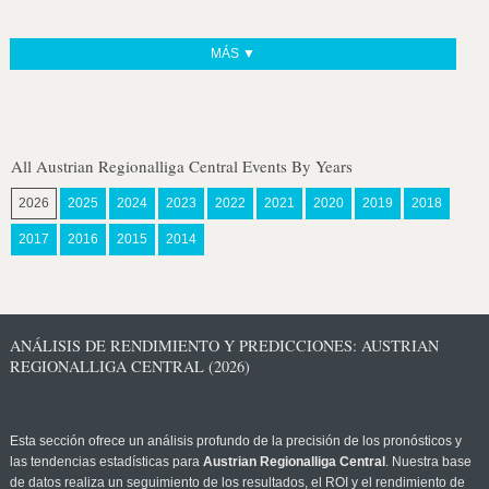
MÁS ▼
All Austrian Regionalliga Central Events By Years
2026
2025
2024
2023
2022
2021
2020
2019
2018
2017
2016
2015
2014
ANÁLISIS DE RENDIMIENTO Y PREDICCIONES: AUSTRIAN
REGIONALLIGA CENTRAL (2026)
Esta sección ofrece un análisis profundo de la precisión de los pronósticos y
las tendencias estadísticas para
Austrian Regionalliga Central
. Nuestra base
de datos realiza un seguimiento de los resultados, el ROI y el rendimiento de