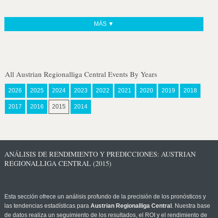
MÁS ▼
All Austrian Regionalliga Central Events By Years
2026
2025
2024
2023
2022
2021
2020
2019
2018
2017
2016
2015
2014
ANÁLISIS DE RENDIMIENTO Y PREDICCIONES: AUSTRIAN
REGIONALLIGA CENTRAL (2015)
Esta sección ofrece un análisis profundo de la precisión de los pronósticos y
las tendencias estadísticas para
Austrian Regionalliga Central
. Nuestra base
de datos realiza un seguimiento de los resultados, el ROI y el rendimiento de