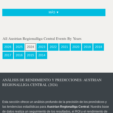
MÁS ▼
All Austrian Regionalliga Central Events By Years
2026
2025
2024
2023
2022
2021
2020
2019
2018
2017
2016
2015
2014
ANÁLISIS DE RENDIMIENTO Y PREDICCIONES: AUSTRIAN
REGIONALLIGA CENTRAL (2024)
Esta sección ofrece un análisis profundo de la precisión de los pronósticos y
las tendencias estadísticas para
Austrian Regionalliga Central
. Nuestra base
de datos realiza un seguimiento de los resultados, el ROI y el rendimiento de