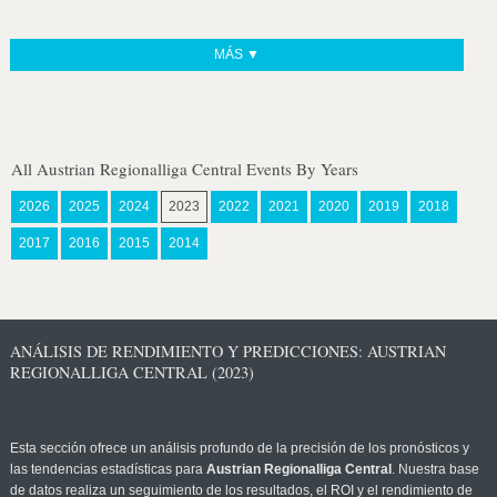
MÁS ▼
All Austrian Regionalliga Central Events By Years
2026
2025
2024
2023
2022
2021
2020
2019
2018
2017
2016
2015
2014
ANÁLISIS DE RENDIMIENTO Y PREDICCIONES: AUSTRIAN
REGIONALLIGA CENTRAL (2023)
Esta sección ofrece un análisis profundo de la precisión de los pronósticos y
las tendencias estadísticas para
Austrian Regionalliga Central
. Nuestra base
de datos realiza un seguimiento de los resultados, el ROI y el rendimiento de