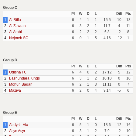
Group C
Pl
W
D
L
Diff
Pts
1
Al Riffa
6
4
1
1
15:5
10
13
2
Al Zawraa
6
3
2
1
11:7
4
11
3
Al Arabi
6
2
2
2
6:8
-2
8
4
Nejmeh SC
6
0
1
5
4:16
-12
1
Group D
Pl
W
D
L
Diff
Pts
1
Odisha FC
6
4
0
2
17:12
5
12
2
Bashundara Kings
6
3
1
2
10:10
0
10
3
Mohun Bagan
6
2
1
3
11:11
0
7
4
Maziya
6
2
0
4
9:14
-5
6
Group E
Pl
W
D
L
Diff
Pts
1
Abdysh-Ata
6
5
1
0
18:6
12
16
2
Altyn Asyr
6
3
1
2
7:9
-2
10