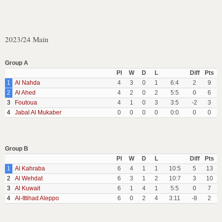
2023/24 Main
Group A
Pl
W
D
L
Diff
Pts
1
Al Nahda
4
3
0
1
6:4
2
9
2
Al Ahed
4
2
0
2
5:5
0
6
3
Foutoua
4
1
0
3
3:5
-2
3
4
Jabal Al Mukaber
0
0
0
0
0:0
0
0
Group B
Pl
W
D
L
Diff
Pts
1
Al Kahraba
6
4
1
1
10:5
5
13
2
Al Wehdat
6
3
1
2
10:7
3
10
3
Al Kuwait
6
1
4
1
5:5
0
7
4
Al-Ittihad Aleppo
6
0
2
4
3:11
-8
2