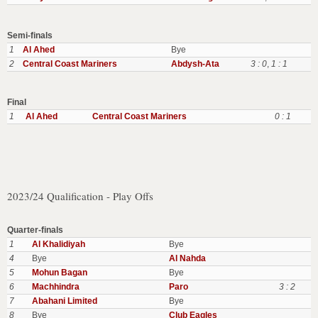
Semi-finals
1
Al Ahed
Bye
2
Central Coast Mariners
Abdysh-Ata
3 : 0
,
1 : 1
Final
1
Al Ahed
Central Coast Mariners
0 : 1
2023/24 Qualification - Play Offs
Quarter-finals
1
Al Khalidiyah
Bye
4
Bye
Al Nahda
5
Mohun Bagan
Bye
6
Machhindra
Paro
3 : 2
7
Abahani Limited
Bye
8
Bye
Club Eagles