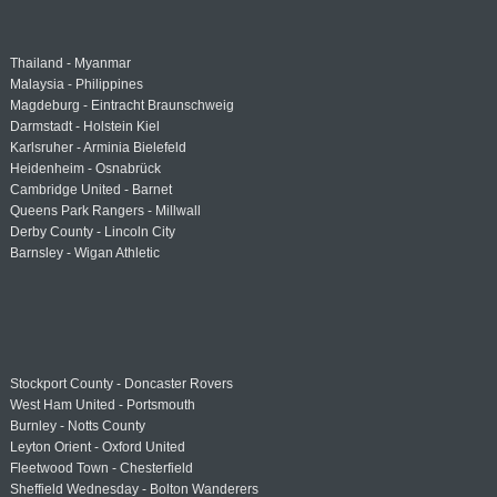
Thailand - Myanmar
Malaysia - Philippines
Magdeburg - Eintracht Braunschweig
Darmstadt - Holstein Kiel
Karlsruher - Arminia Bielefeld
Heidenheim - Osnabrück
Cambridge United - Barnet
Queens Park Rangers - Millwall
Derby County - Lincoln City
Barnsley - Wigan Athletic
Stockport County - Doncaster Rovers
West Ham United - Portsmouth
Burnley - Notts County
Leyton Orient - Oxford United
Fleetwood Town - Chesterfield
Sheffield Wednesday - Bolton Wanderers