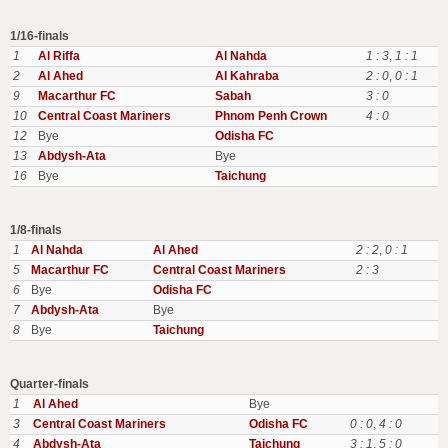
1/16-finals
1
Al Riffa
Al Nahda
1 : 3
,
1 : 1
2
Al Ahed
Al Kahraba
2 : 0
,
0 : 1
9
Macarthur FC
Sabah
3 : 0
10
Central Coast Mariners
Phnom Penh Crown
4 : 0
12
Bye
Odisha FC
13
Abdysh-Ata
Bye
16
Bye
Taichung
1/8-finals
1
Al Nahda
Al Ahed
2 : 2
,
0 : 1
5
Macarthur FC
Central Coast Mariners
2 : 3
6
Bye
Odisha FC
7
Abdysh-Ata
Bye
8
Bye
Taichung
Quarter-finals
1
Al Ahed
Bye
3
Central Coast Mariners
Odisha FC
0 : 0
,
4 : 0
4
Abdysh-Ata
Taichung
3 : 1
,
5 : 0