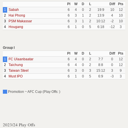
Pl
W
D
L
Diff
Pts
1
Sabah
6
4
0
2
19:9
10
12
2
Hai Phong
6
3
1
2
13:9
4
10
3
PSM Makassar
6
3
1
2
10:12
-2
10
4
Hougang
6
1
0
5
6:18
-12
3
Group I
Pl
W
D
L
Diff
Pts
1
FC Ulaanbaatar
6
4
0
2
7:7
0
12
2
Taichung
6
4
0
2
8:8
0
12
3
Taiwan Steel
6
3
0
3
15:12
3
9
4
Must IPO
6
1
0
5
6:9
-3
3
Promotion ~ AFC Cup (Play Offs: )
2023/24 Play Offs