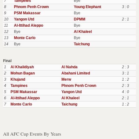
7
Tampines
Bye
8
Phnom Penh Crown
Young Elephant
3 : 0
9
PSM Makassar
Bye
10
Yangon Utd
DPMM
2 : 1
11
Al-Ittihad Aleppo
Bye
12
Bye
Al Khaleel
13
Monte Carlo
Bye
14
Bye
Taichung
Final
1
Al Khalidiyah
Al Nahda
2 : 3
2
Mohun Bagan
Abahani Limited
3 : 1
3
Khujand
Merw
1 : 2
4
Tampines
Phnom Penh Crown
2 : 3
5
PSM Makassar
Yangon Utd
4 : 0
6
Al-Ittihad Aleppo
Al Khaleel
2 : 1
7
Monte Carlo
Taichung
1 : 2
All AFC Cup Events By Years