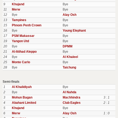
9
Khujand
Bye
11
Merw
Bye
12
Bye
Alay Osh
13
Tampines
Bye
15
Phnom Penh Crown
Bye
16
Bye
Young Elephant
17
PSM Makassar
Bye
19
Yangon Utd
Bye
20
Bye
DPMM
21
Al-Ittihad Aleppo
Bye
24
Bye
Al Khaleel
25
Monte Carlo
Bye
28
Bye
Taichung
Semi-finals
1
Al Khalidiyah
Bye
2
Bye
Al Nahda
3
Mohun Bagan
Machhindra
3 : 1
4
Abahani Limited
Club Eagles
2 : 1
5
Khujand
Bye
6
Merw
Alay Osh
1 : 0