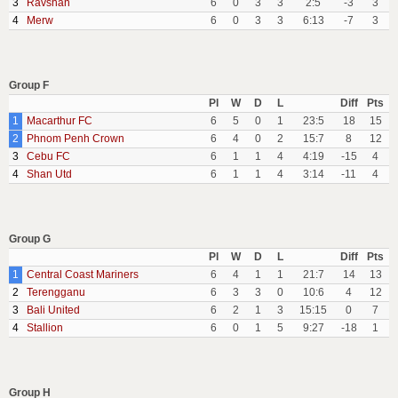
3
Ravshan
6
0
3
3
2:5
-3
3
4
Merw
6
0
3
3
6:13
-7
3
Group F
Pl
W
D
L
Diff
Pts
1
Macarthur FC
6
5
0
1
23:5
18
15
2
Phnom Penh Crown
6
4
0
2
15:7
8
12
3
Cebu FC
6
1
1
4
4:19
-15
4
4
Shan Utd
6
1
1
4
3:14
-11
4
Group G
Pl
W
D
L
Diff
Pts
1
Central Coast Mariners
6
4
1
1
21:7
14
13
2
Terengganu
6
3
3
0
10:6
4
12
3
Bali United
6
2
1
3
15:15
0
7
4
Stallion
6
0
1
5
9:27
-18
1
Group H