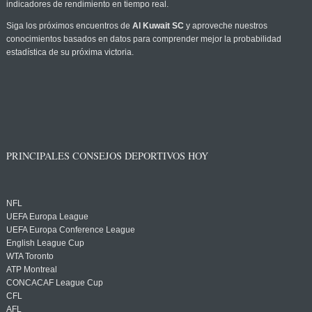
indicadores de rendimiento en tiempo real.
Siga los próximos encuentros de
Al Kuwait SC
y aproveche nuestros
conocimientos basados en datos para comprender mejor la probabilidad
estadística de su próxima victoria.
PRINCIPALES CONSEJOS DEPORTIVOS HOY
NFL
UEFA Europa League
UEFA Europa Conference League
English League Cup
WTA Toronto
ATP Montreal
CONCACAF League Cup
CFL
AFL