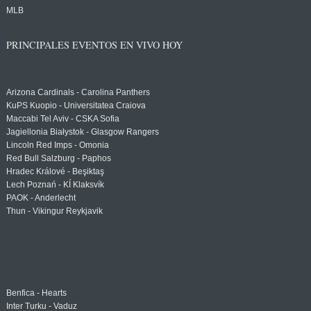
MLB
PRINCIPALES EVENTOS EN VIVO HOY
Arizona Cardinals - Carolina Panthers
KuPS Kuopio - Universitatea Craiova
Maccabi Tel Aviv - CSKA Sofia
Jagiellonia Białystok - Glasgow Rangers
Lincoln Red Imps - Omonia
Red Bull Salzburg - Paphos
Hradec Králové - Beşiktaş
Lech Poznań - KÍ Klaksvík
PAOK - Anderlecht
Thun - Vikingur Reykjavik
Benfica - Hearts
Inter Turku - Vaduz