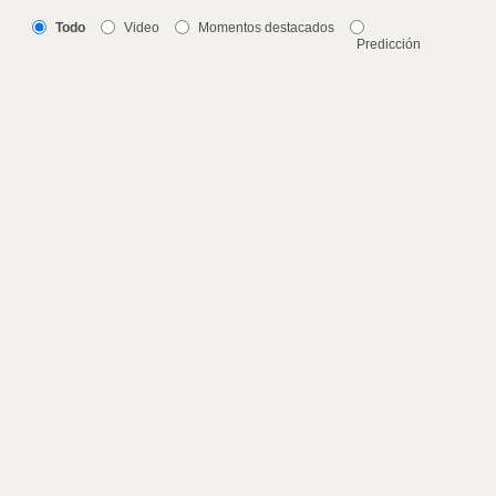
Todo
Video
Momentos destacados
Predicción