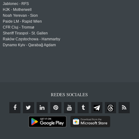
Jablonec - RFS
HJK - Motherwell
Noah Yerevan - Sion
Paide LM - Rapid Wien
CFR Cluj - Tromsø
Sheriff Tiraspol - St. Gallen
Raków Częstochowa - Hammarby
Dynamo Kyiv - Qarabağ Agdam
REDES SOCIALES