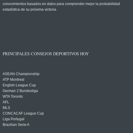
conocimientos basados en datos para comprender mejor la probabilidad
estadística de su próxima victoria.
PRINCIPALES CONSEJOS DEPORTIVOS HOY
ASEAN Championship
ATP Montreal
English League Cup
German 2 Bundesliga
WTA Toronto
AFL
MLS
CONCACAF League Cup
Liga Portugal
Brazilian Serie A