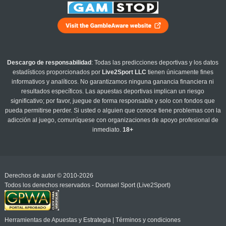
Descargo de responsabilidad
: Todas las predicciones deportivas y los datos
estadísticos proporcionados por
Live2Sport LLC
tienen únicamente fines
informativos y analíticos. No garantizamos ninguna ganancia financiera ni
resultados específicos. Las apuestas deportivas implican un riesgo
significativo; por favor, juegue de forma responsable y solo con fondos que
pueda permitirse perder. Si usted o alguien que conoce tiene problemas con la
adicción al juego, comuníquese con organizaciones de apoyo profesional de
inmediato.
18+
Derechos de autor © 2010-2026
Todos los derechos reservados - Donnael Sport (Live2Sport)
Herramientas de Apuestas y Estrategia
|
Términos y condiciones