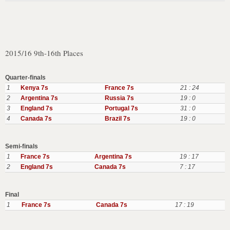
2015/16 9th-16th Places
Quarter-finals
1
Kenya 7s
France 7s
21 : 24
2
Argentina 7s
Russia 7s
19 : 0
3
England 7s
Portugal 7s
31 : 0
4
Canada 7s
Brazil 7s
19 : 0
Semi-finals
1
France 7s
Argentina 7s
19 : 17
2
England 7s
Canada 7s
7 : 17
Final
1
France 7s
Canada 7s
17 : 19