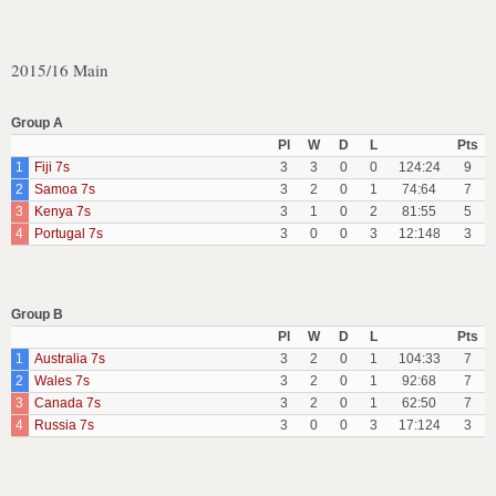
2015/16 Main
Group A
Pl
W
D
L
Pts
1
Fiji 7s
3
3
0
0
124:24
9
2
Samoa 7s
3
2
0
1
74:64
7
3
Kenya 7s
3
1
0
2
81:55
5
4
Portugal 7s
3
0
0
3
12:148
3
Group B
Pl
W
D
L
Pts
1
Australia 7s
3
2
0
1
104:33
7
2
Wales 7s
3
2
0
1
92:68
7
3
Canada 7s
3
2
0
1
62:50
7
4
Russia 7s
3
0
0
3
17:124
3