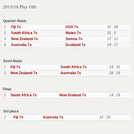
2015/16 Play Offs
Quarter-finals
1
Fiji 7s
USA 7s
31 : 26
2
South Africa 7s
Wales 7s
31 : 0
3
New Zealand 7s
Samoa 7s
17 : 12
4
Australia 7s
Scotland 7s
24 : 17
Semi-finals
1
Fiji 7s
South Africa 7s
19 : 31
2
New Zealand 7s
Australia 7s
28 : 19
Final
1
South Africa 7s
New Zealand 7s
14 : 19
3rd place
2
Fiji 7s
Australia 7s
12 : 19