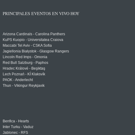
PRINCIPALES EVENTOS EN VIVO HOY
Arizona Cardinals - Carolina Panthers
KuPS Kuopio - Universitatea Craiova
Maccabi Tel Aviv - CSKA Sofia
Jagiellonia Białystok - Glasgow Rangers
Lincoln Red Imps - Omonia
Red Bull Salzburg - Paphos
Hradec Králové - Beşiktaş
Lech Poznań - KÍ Klaksvík
PAOK - Anderlecht
Thun - Vikingur Reykjavik
Benfica - Hearts
Inter Turku - Vaduz
Jablonec - RFS