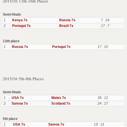
2015/16 13th-16th Places
Semi-finals
1
Kenya 7s
Russia 7s
7 : 24
2
Portugal 7s
Brazil 7s
17 : 7
13th place
1
Russia 7s
Portugal 7s
17 : 10
2015/16 5th-8th Places
Semi-finals
1
USA 7s
Wales 7s
38 : 12
2
Samoa 7s
Scotland 7s
24 : 17
5th place
1
USA 7s
Samoa 7s
19 : 31