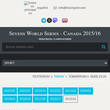
español
info@live2sport.com
Sevens World Series - Canada 2015/16
resultados, clasificaciones
YESTERDAY
TODAY
TOMORROW
06/08 23:20
2025/26
2024/25
2023/24
2022/23
2021/22
2020/21
2019/20
2018/19
2017/18
2016/17
2015/16