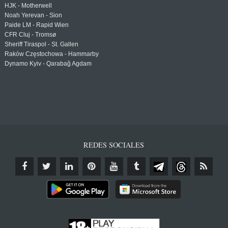
HJK - Motherwell
Noah Yerevan - Sion
Paide LM - Rapid Wien
CFR Cluj - Tromsø
Sheriff Tiraspol - St. Gallen
Raków Częstochowa - Hammarby
Dynamo Kyiv - Qarabağ Agdam
REDES SOCIALES