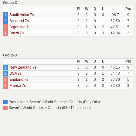
Group C
Pl
W
D
L
Pts
1
South Africa 7s
3
3
0
0
96:7
9
2
Scotland 7s
3
2
0
1
52:50
7
3
Argentina 7s
3
1
0
2
42:51
5
4
Brazil 7s
3
0
0
3
12:94
3
Group D
Pl
W
D
L
Pts
1
New Zealand 7s
3
3
0
0
48:15
9
2
USA 7s
3
2
0
1
64:43
7
3
England 7s
3
1
0
2
26:36
5
4
France 7s
3
0
0
3
36:80
3
Promotion ~ Seven's World Series ~ Canada (Play Offs)
Seven's World Series ~ Canada (9th~16th places)