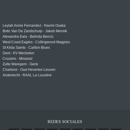
Leylah Annie Fernandez - Naomi Osaka
Botic Van De Zandschulp - Jakub Mensik
Alexandra Eala - Belinda Bencic
West Coast Eagles - Collingwood Magpies
St Kilda Saints - Carlton Blues
Gent - KV Mechelen
Cruzeiro - Mirassol
Zulte Waregem - Genk
Charleroi - Oud-Heverlee Leuven
Anderlecht - RAAL La Louvière
REDES SOCIALES