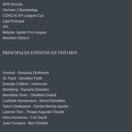
WTA Toronto
German 2 Bundesliga
CONCACAF League Cup
Liga Portugal
AFL
Belgian Jupiler Pro League
Brazilian Serie A
PRINCIPALES EVENTOS EN VIVO HOY
Arsenal - Borussia Dortmund
St. Pauli - Greuther Fürth
Energie Cottbus - Hannover
Nürnberg - Dynamo Dresden
Mansfield Town - Sheffield United
Ludmilla Samsonova - Elena Rybakina
Tallon Griekspoor - Daniel Merida Aguilar
Learner Tien - Thiago Augustin Tirante
Alina Korneeva - Cori Gauff
Joao Fonseca - Ben Shelton