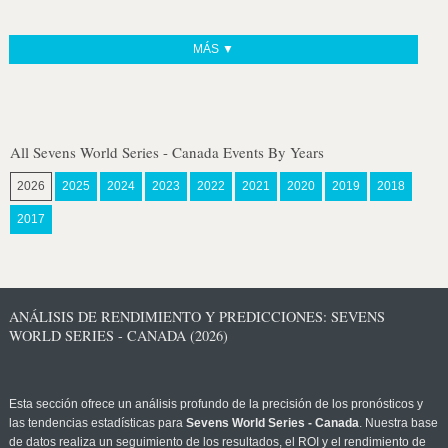
MÁS ▼
All Sevens World Series - Canada Events By Years
2026
2025
2024
2023
2022
2021
2020
2019
2018
2017
ANÁLISIS DE RENDIMIENTO Y PREDICCIONES: SEVENS
WORLD SERIES - CANADA (2026)
Esta sección ofrece un análisis profundo de la precisión de los pronósticos y
las tendencias estadísticas para
Sevens World Series - Canada
. Nuestra base
de datos realiza un seguimiento de los resultados, el ROI y el rendimiento de