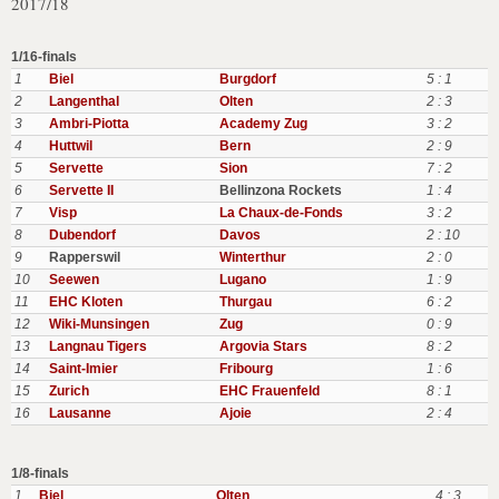
2017/18
1/16-finals
1
Biel
Burgdorf
5 : 1
2
Langenthal
Olten
2 : 3
3
Ambri-Piotta
Academy Zug
3 : 2
4
Huttwil
Bern
2 : 9
5
Servette
Sion
7 : 2
6
Servette II
Bellinzona Rockets
1 : 4
7
Visp
La Chaux-de-Fonds
3 : 2
8
Dubendorf
Davos
2 : 10
9
Rapperswil
Winterthur
2 : 0
10
Seewen
Lugano
1 : 9
11
EHC Kloten
Thurgau
6 : 2
12
Wiki-Munsingen
Zug
0 : 9
13
Langnau Tigers
Argovia Stars
8 : 2
14
Saint-Imier
Fribourg
1 : 6
15
Zurich
EHC Frauenfeld
8 : 1
16
Lausanne
Ajoie
2 : 4
1/8-finals
1
Biel
Olten
4 : 3