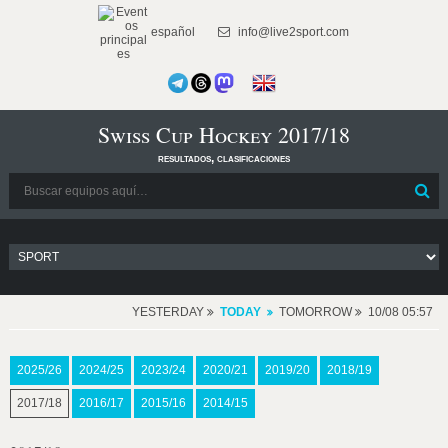
español
info@live2sport.com
Swiss Cup Hockey 2017/18
resultados, clasificaciones
YESTERDAY
TODAY
TOMORROW
10/08 05:57
2025/26
2024/25
2023/24
2020/21
2019/20
2018/19
2017/18
2016/17
2015/16
2014/15