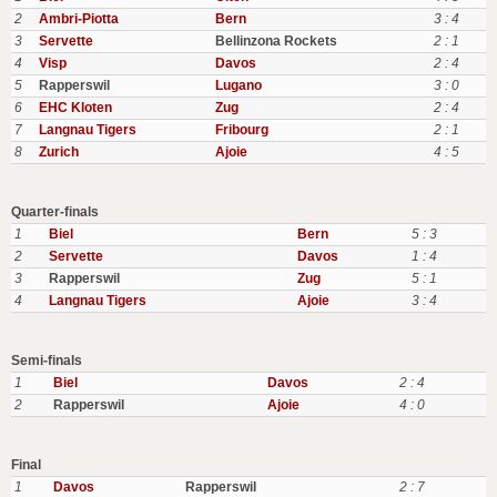
2
Ambri-Piotta
Bern
3 : 4
3
Servette
Bellinzona Rockets
2 : 1
4
Visp
Davos
2 : 4
5
Rapperswil
Lugano
3 : 0
6
EHC Kloten
Zug
2 : 4
7
Langnau Tigers
Fribourg
2 : 1
8
Zurich
Ajoie
4 : 5
Quarter-finals
1
Biel
Bern
5 : 3
2
Servette
Davos
1 : 4
3
Rapperswil
Zug
5 : 1
4
Langnau Tigers
Ajoie
3 : 4
Semi-finals
1
Biel
Davos
2 : 4
2
Rapperswil
Ajoie
4 : 0
Final
1
Davos
Rapperswil
2 : 7