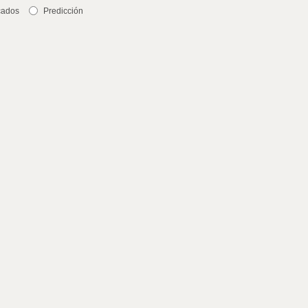
cados
Predicción