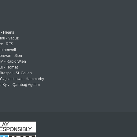
 - Hearts
urku - Vaduz
ec - RFS
otherwell
erevan - Sion
LM - Rapid Wien
uj - Tromsø
Tiraspol - St. Gallen
Częstochowa - Hammarby
 Kyiv - Qarabağ Agdam