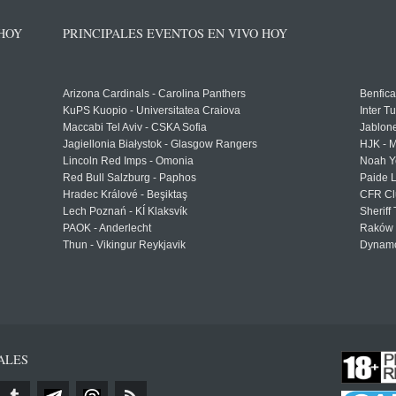
 HOY
PRINCIPALES EVENTOS EN VIVO HOY
Arizona Cardinals - Carolina Panthers
Benfica
KuPS Kuopio - Universitatea Craiova
Inter T
Maccabi Tel Aviv - CSKA Sofia
Jablon
Jagiellonia Białystok - Glasgow Rangers
HJK - M
Lincoln Red Imps - Omonia
Noah Y
Red Bull Salzburg - Paphos
Paide 
Hradec Králové - Beşiktaş
CFR Cl
Lech Poznań - KÍ Klaksvík
Sheriff 
PAOK - Anderlecht
Raków 
Thun - Vikingur Reykjavik
Dynamo
ALES