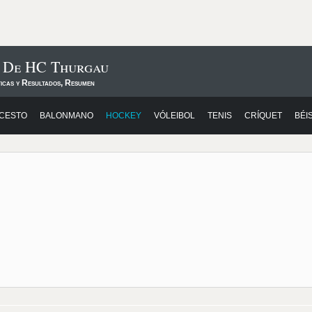
s De HC Thurgau
ticas y Resultados, Resumen
CESTO
BALONMANO
HOCKEY
VÓLEIBOL
TENIS
CRÍQUET
BÉI