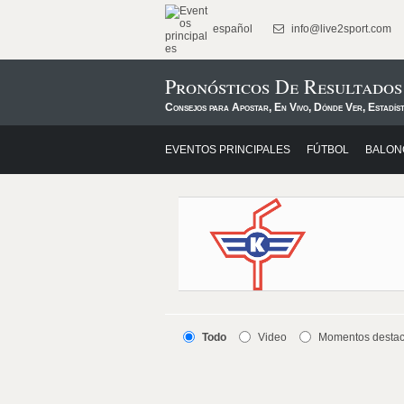
español
info@live2sport.com
Pronósticos De Resultado
Consejos para Apostar, En Vivo, Dónde Ver, Estadís
EVENTOS PRINCIPALES
FÚTBOL
BALON
Todo
Video
Momentos desta