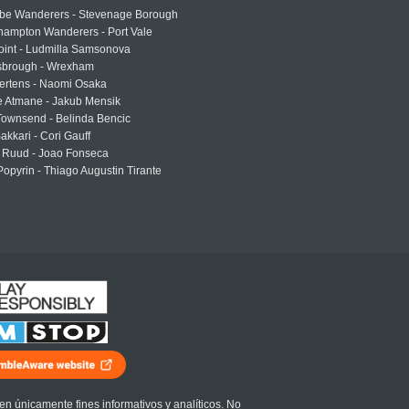
e Wanderers - Stevenage Borough
hampton Wanderers - Port Vale
oint - Ludmilla Samsonova
sbrough - Wrexham
ertens - Naomi Osaka
e Atmane - Jakub Mensik
Townsend - Belinda Bencic
akkari - Cori Gauff
 Ruud - Joao Fonseca
Popyrin - Thiago Augustin Tirante
en únicamente fines informativos y analíticos. No