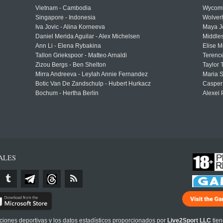
Vietnam - Cambodia
Wycomb
Singapore - Indonesia
Wolver
Iva Jovic - Alina Korneeva
Maya J
Daniel Merida Aguilar - Alex Michelsen
Middle
Ann Li - Elena Rybakina
Elise M
Tallon Griekspoor - Matteo Arnaldi
Terenc
Zizou Bergs - Ben Shelton
Taylor 
Mirra Andreeva - Leylah Annie Fernandez
Maria S
Botic Van De Zandschulp - Hubert Hurkacz
Casper
Bochum - Hertha Berlin
Alexei 
ALES
cciones deportivas y los datos estadísticos proporcionados por
Live2Sport LLC
tien