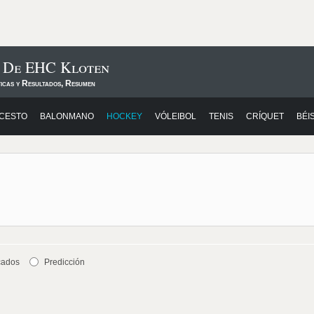
s De EHC Kloten
ticas y Resultados, Resumen
CESTO
BALONMANO
HOCKEY
VÓLEIBOL
TENIS
CRÍQUET
BÉI
cados
Predicción