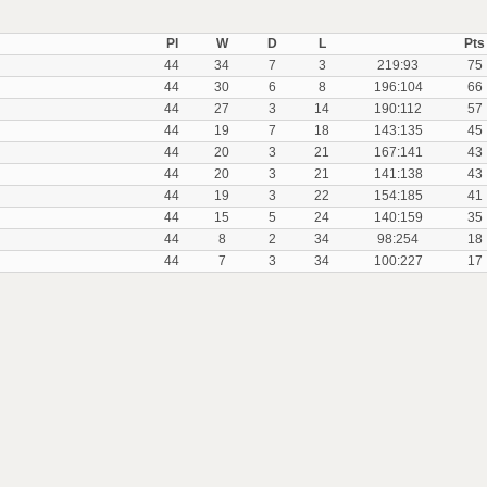
Pl
W
D
L
Pts
44
34
7
3
219:93
75
44
30
6
8
196:104
66
44
27
3
14
190:112
57
44
19
7
18
143:135
45
44
20
3
21
167:141
43
44
20
3
21
141:138
43
44
19
3
22
154:185
41
44
15
5
24
140:159
35
44
8
2
34
98:254
18
44
7
3
34
100:227
17