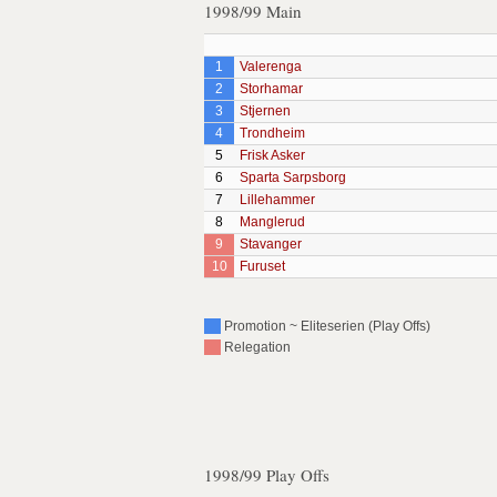
1998/99 Main
1
Valerenga
2
Storhamar
3
Stjernen
4
Trondheim
5
Frisk Asker
6
Sparta Sarpsborg
7
Lillehammer
8
Manglerud
9
Stavanger
10
Furuset
Promotion ~ Eliteserien (Play Offs)
Relegation
1998/99 Play Offs