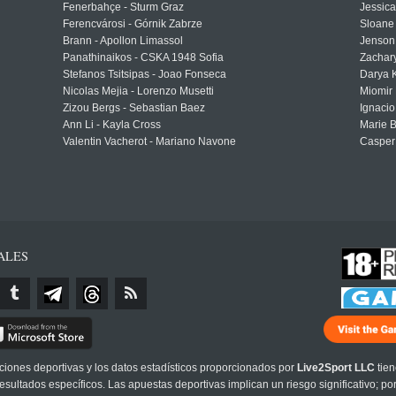
Fenerbahçe - Sturm Graz
Jessic
Ferencvárosi - Górnik Zabrze
Sloane 
Brann - Apollon Limassol
Jenson
Panathinaikos - CSKA 1948 Sofia
Zachary
Stefanos Tsitsipas - Joao Fonseca
Darya K
Nicolas Mejia - Lorenzo Musetti
Miomir 
Zizou Bergs - Sebastian Baez
Ignacio
Ann Li - Kayla Cross
Marie 
Valentin Vacherot - Mariano Navone
Casper
ALES
cciones deportivas y los datos estadísticos proporcionados por
Live2Sport LLC
tien
sultados específicos. Las apuestas deportivas implican un riesgo significativo; po