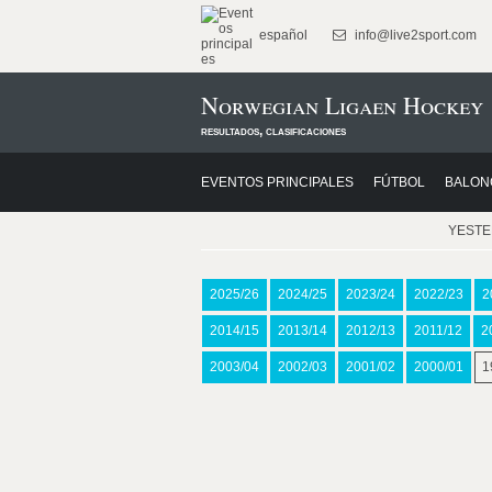
español
info@live2sport.com
Norwegian Ligaen Hockey 
resultados, clasificaciones
EVENTOS PRINCIPALES
FÚTBOL
BALON
YEST
2025/26
2024/25
2023/24
2022/23
2
2014/15
2013/14
2012/13
2011/12
2
2003/04
2002/03
2001/02
2000/01
1