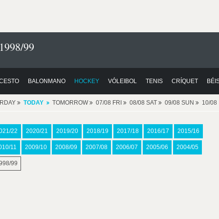
1998/99
CESTO
BALONMANO
HOCKEY
VÓLEIBOL
TENIS
CRÍQUET
BÉI
ERDAY
TODAY
TOMORROW
07/08 FRI
08/08 SAT
09/08 SUN
10/0
021/22
2020/21
2019/20
2018/19
2017/18
2016/17
2015/16
010/11
2009/10
2008/09
2007/08
2006/07
2005/06
2004/05
998/99