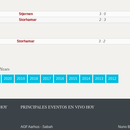
Stjernen
3 : 0
Storhamar
2 : 3
Storhamar
3 : 2
Years
2020
2019
2018
2017
2016
2015
2014
2013
2012
 HOY
PRINCIPALES EVENTOS EN VIVO HOY
AGF Aarhus - Sabah
Nuno Bo