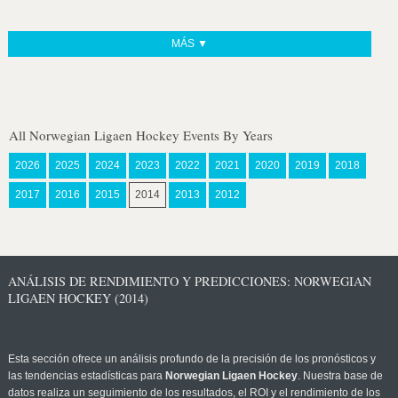
MÁS ▼
All Norwegian Ligaen Hockey Events By Years
2026
2025
2024
2023
2022
2021
2020
2019
2018
2017
2016
2015
2014
2013
2012
ANÁLISIS DE RENDIMIENTO Y PREDICCIONES: NORWEGIAN
LIGAEN HOCKEY (2014)
Esta sección ofrece un análisis profundo de la precisión de los pronósticos y
las tendencias estadísticas para
Norwegian Ligaen Hockey
. Nuestra base de
datos realiza un seguimiento de los resultados, el ROI y el rendimiento de los