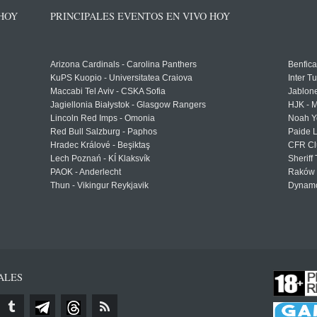
 HOY
PRINCIPALES EVENTOS EN VIVO HOY
Arizona Cardinals - Carolina Panthers
Benfica
KuPS Kuopio - Universitatea Craiova
Inter T
Maccabi Tel Aviv - CSKA Sofia
Jablon
Jagiellonia Białystok - Glasgow Rangers
HJK - M
Lincoln Red Imps - Omonia
Noah Y
Red Bull Salzburg - Paphos
Paide 
Hradec Králové - Beşiktaş
CFR Cl
Lech Poznań - KÍ Klaksvík
Sheriff 
PAOK - Anderlecht
Raków 
Thun - Vikingur Reykjavik
Dynamo
ALES