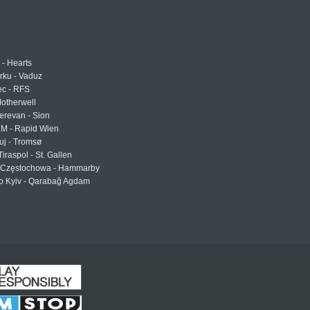
 - Hearts
urku - Vaduz
ec - RFS
otherwell
erevan - Sion
LM - Rapid Wien
uj - Tromsø
Tiraspol - St. Gallen
Częstochowa - Hammarby
 Kyiv - Qarabağ Agdam