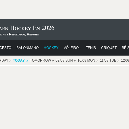
aen Hockey En 2026
ticas y Resultados, Resumen
CESTO
BALONMANO
HOCKEY
VÓLEIBOL
TENIS
CRÍQUET
BÉI
RDAY
TODAY
TOMORROW
09/08 SUN
10/08 MON
11/08 TUE
12/