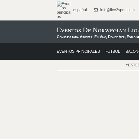
español
info@live2sport.com
Eventos De Norwegian Lig
Consejos para Apostar, En Vivo, Dónde Ver, Estadís
EVENTOS PRINCIPALES
FÚTBOL
BALON
YESTE