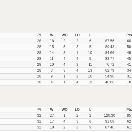
Pl
W
WO
LO
L
Pts
28
18
2
2
6
87:56
60
28
15
5
3
5
89:43
58
28
14
3
1
10
84:66
49
28
11
4
4
9
83:77
45
28
10
4
3
11
76:72
41
28
8
3
4
13
62:79
34
28
9
1
2
16
54:96
31
28
4
1
4
19
40:86
18
Pl
W
WO
LO
L
Pts
32
27
1
2
2
120:30
85
32
17
4
3
8
91:68
62
32
18
2
3
9
87:46
61