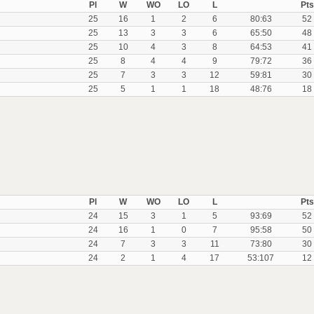
Pl
W
WO
LO
L
Pts
25
16
1
2
6
80:63
52
25
13
3
3
6
65:50
48
25
10
4
3
8
64:53
41
25
8
4
4
9
79:72
36
25
7
3
3
12
59:81
30
25
5
1
1
18
48:76
18
Pl
W
WO
LO
L
Pts
24
15
3
1
5
93:69
52
24
16
1
0
7
95:58
50
24
7
3
3
11
73:80
30
24
2
1
4
17
53:107
12