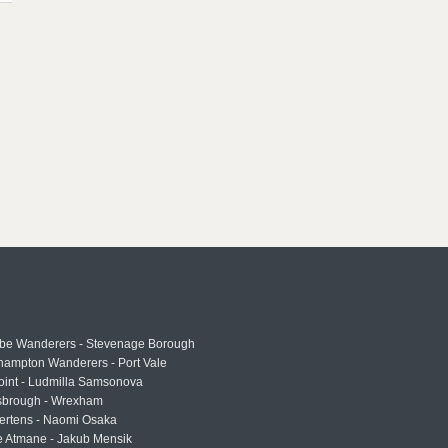
e Wanderers - Stevenage Borough
hampton Wanderers - Port Vale
oint - Ludmilla Samsonova
sbrough - Wrexham
ertens - Naomi Osaka
e Atmane - Jakub Mensik