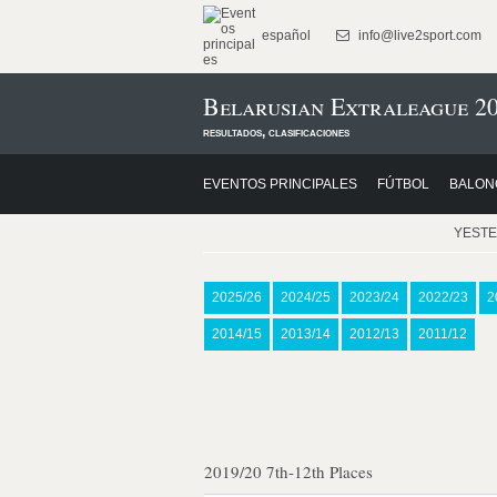
español
info@live2sport.com
Belarusian Extraleague 20
resultados, clasificaciones
EVENTOS PRINCIPALES
FÚTBOL
BALON
YEST
2025/26
2024/25
2023/24
2022/23
2
2014/15
2013/14
2012/13
2011/12
2019/20 7th-12th Places