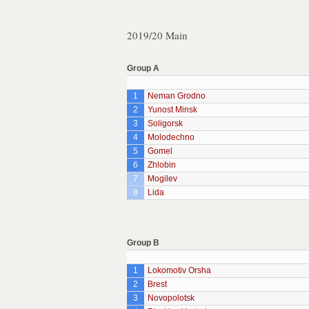
2019/20 Main
Group A
1
Neman Grodno
2
Yunost Minsk
3
Soligorsk
4
Molodechno
5
Gomel
6
Zhlobin
7
Mogilev
8
Lida
Group B
1
Lokomotiv Orsha
2
Brest
3
Novopolotsk