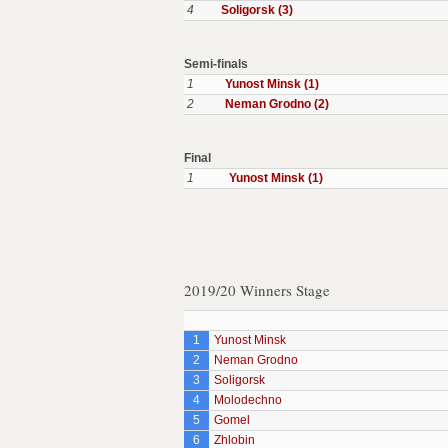
4
Soligorsk (3)
Semi-finals
1
Yunost Minsk (1)
2
Neman Grodno (2)
Final
1
Yunost Minsk (1)
2019/20 Winners Stage
1
Yunost Minsk
2
Neman Grodno
3
Soligorsk
4
Molodechno
5
Gomel
6
Zhlobin