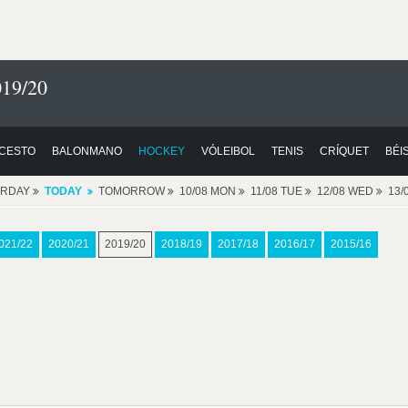
19/20
CESTO
BALONMANO
HOCKEY
VÓLEIBOL
TENIS
CRÍQUET
BÉI
ERDAY
TODAY
TOMORROW
10/08 MON
11/08 TUE
12/08 WED
13/
021/22
2020/21
2019/20
2018/19
2017/18
2016/17
2015/16