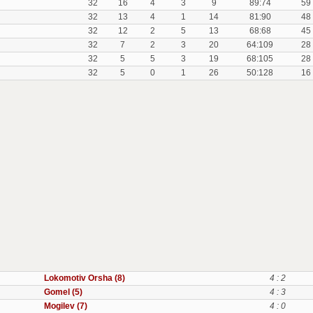
32
16
4
3
9
89:74
59
32
13
4
1
14
81:90
48
32
12
2
5
13
68:68
45
32
7
2
3
20
64:109
28
32
5
5
3
19
68:105
28
32
5
0
1
26
50:128
16
Lokomotiv Orsha (8)
4 : 2
Gomel (5)
4 : 3
Mogilev (7)
4 : 0