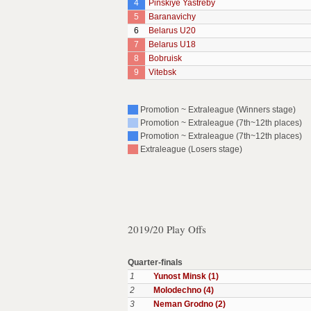
4
Pinskiye Yastreby
5
Baranavichy
6
Belarus U20
7
Belarus U18
8
Bobruisk
9
Vitebsk
Promotion ~ Extraleague (Winners stage)
Promotion ~ Extraleague (7th~12th places)
Promotion ~ Extraleague (7th~12th places)
Extraleague (Losers stage)
2019/20 Play Offs
Quarter-finals
1
Yunost Minsk (1)
2
Molodechno (4)
3
Neman Grodno (2)