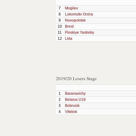
7
Mogilev
8
Lokomotiv Orsha
9
Novopolotsk
10
Brest
11
Pinskiye Yastreby
12
Lida
2019/20 Losers Stage
1
Baranavichy
2
Belarus U18
3
Bobruisk
4
Vitebsk