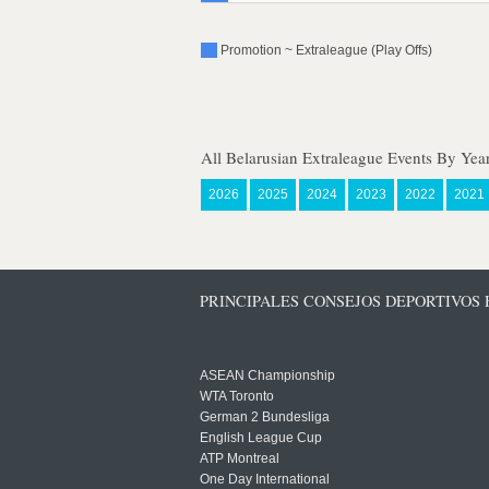
Promotion ~ Extraleague (Play Offs)
All Belarusian Extraleague Events By Yea
2026
2025
2024
2023
2022
2021
PRINCIPALES CONSEJOS DEPORTIVOS
ASEAN Championship
WTA Toronto
German 2 Bundesliga
English League Cup
ATP Montreal
One Day International