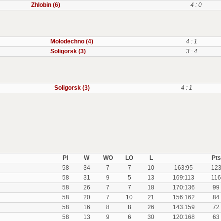
Zhlobin (6)
4 : 0
Molodechno (4)
4 : 1
Soligorsk (3)
3 : 4
Soligorsk (3)
4 : 1
Pl
W
WO
LO
L
Pts
58
34
7
7
10
163:95
12
58
31
9
5
13
169:113
116
58
26
7
7
18
170:136
99
58
20
7
10
21
156:162
84
58
16
8
8
26
143:159
72
58
13
9
6
30
120:168
63