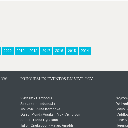
rs
2020
2019
2018
2017
2016
2015
2014
 HOY
PRINCIPALES EVENTOS EN VIVO HOY
Vietnam - Cambodia
Wycomb
Singapore - Indonesia
Wolver
Iva Jovic - Alina Korneeva
Maya J
Daniel Merida Aguilar - Alex Michelsen
Middle
Ann Li - Elena Rybakina
Elise M
Tallon Griekspoor - Matteo Arnaldi
Terenc