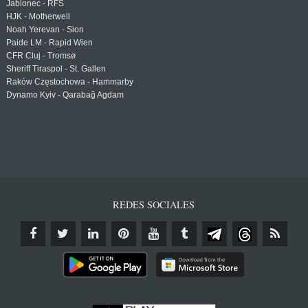
Jablonec - RFS
HJK - Motherwell
Noah Yerevan - Sion
Paide LM - Rapid Wien
CFR Cluj - Tromsø
Sheriff Tiraspol - St. Gallen
Raków Częstochowa - Hammarby
Dynamo Kyiv - Qarabağ Agdam
REDES SOCIALES