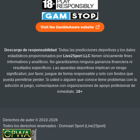
Descargo de responsabilidad
: Todas las predicciones deportivas y los datos
estadísticos proporcionados por
Live2Sport LLC
tienen únicamente fines
informativos y analíticos. No garantizamos ninguna ganancia financiera ni
resultados específicos. Las apuestas deportivas implican un riesgo
significativo; por favor, juegue de forma responsable y solo con fondos que
pueda permitirse perder. Si usted o alguien que conoce tiene problemas con la
adicción al juego, comuníquese con organizaciones de apoyo profesional de
inmediato.
18+
Derechos de autor © 2010-2026
Todos los derechos reservados - Donnael Sport (Live2Sport)