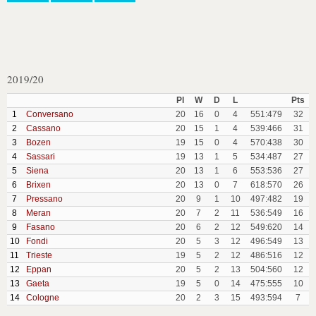
2019/20
Pl
W
D
L
Pts
1
Conversano
20
16
0
4
551:479
32
2
Cassano
20
15
1
4
539:466
31
3
Bozen
19
15
0
4
570:438
30
4
Sassari
19
13
1
5
534:487
27
5
Siena
20
13
1
6
553:536
27
6
Brixen
20
13
0
7
618:570
26
7
Pressano
20
9
1
10
497:482
19
8
Meran
20
7
2
11
536:549
16
9
Fasano
20
6
2
12
549:620
14
10
Fondi
20
5
3
12
496:549
13
11
Trieste
19
5
2
12
486:516
12
12
Eppan
20
5
2
13
504:560
12
13
Gaeta
19
5
0
14
475:555
10
14
Cologne
20
2
3
15
493:594
7