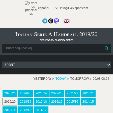
español
info@live2sport.com
Italian Serie A Handball 2019/20
resultados, clasificaciones
YESTERDAY
TODAY
TOMORROW
09/08 08:24
2025/26
2024/25
2023/24
2022/23
2021/22
2020/21
2019/20
2018/19
2017/18
2016/17
2015/16
2014/15
2013/14
2012/13
2011/12